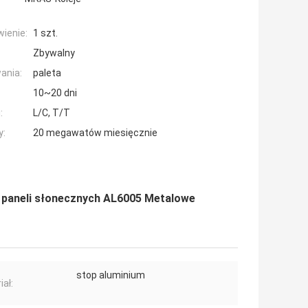
ienie:
1 szt.
Zbywalny
ania:
paleta
10~20 dni
:
L/C, T/T
y:
20 megawatów miesięcznie
 paneli słonecznych AL6005 Metalowe
stop aluminium
iał: