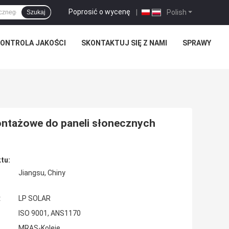
Poprosić o wycenę
|
Polish
Szukaj
ONTROLA JAKOŚCI
SKONTAKTUJ SIĘ Z NAMI
SPRAWY
ontażowe do paneli słonecznych
tu:
Jiangsu, Chiny
:
LP SOLAR
ISO 9001, ANS1170
MRAS-Koleje