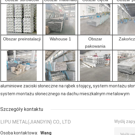
Obszar preinstalacji
Wahouse 1
Obszar
Zakończ
pakowania
,
aluminiowe zaciski słoneczne na rąbek stojący
system montażu sło
system montażu słonecznego na dachu mieszkalnym metalowym
Szczegóły kontaktu
LIPU METAL(JIANGYIN) CO., LTD
Wyślij zap
Osoba kontaktowa:
Wang