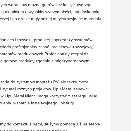
żnych warunków można go również łączyć, tworząc
są aluminium o wysokiej wytrzymałości, ma doskonałą
wczej i po czasie mgły solnej antykorozyjność materiału
daniach i rozwoju, produkcji i sprzedaży systemów
osiada profesjonalny zespół projektowo-rozwojowy,
h patentów produktowych.Profesjonalny zespół ds.
ców po gotowe produkty zgodnie z międzynarodowymi
esoria do systemów montażu PV, ale także może
d sytuacji różnych projektów, Lipu Metal zapewni
Lipu Metal klienci mogą korzystać z szeregu usług
ania, wsparcia instalacyjnego i obsługi
zamy do kontaktu z nami, służymy pomocą już na etapie
erające na różnych etapach projektu.