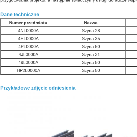
Dane techniczne
Numer przedmiotu
Nazwa
4NL0000A
Szyna 28
4HL0000A
Szyna 35
4PL0000A
Szyna 50
4JL0000A
Szyna 31
49L0000A
Szyna 50
HP2L0000A
Szyna 50
Przykładowe zdjęcie odniesienia