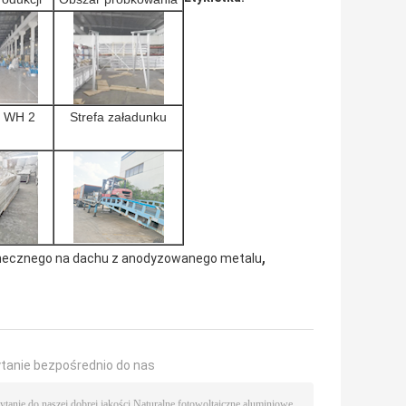
 WH 2
Strefa załadunku
,
necznego na dachu z anodyzowanego metalu
ytanie bezpośrednio do nas