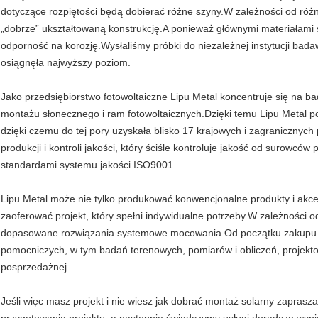
dotyczące rozpiętości będą dobierać różne szyny.W zależności od ró
„dobrze” ukształtowaną konstrukcję.A ponieważ głównymi materiałami 
odporność na korozję.Wysłaliśmy próbki do niezależnej instytucji bada
osiągnęła najwyższy poziom.
Jako przedsiębiorstwo fotowoltaiczne Lipu Metal koncentruje się na ba
montażu słonecznego i ram fotowoltaicznych.Dzięki temu Lipu Metal p
dzięki czemu do tej pory uzyskała blisko 17 krajowych i zagranicznyc
produkcji i kontroli jakości, który ściśle kontroluje jakość od surow
standardami systemu jakości ISO9001.
Lipu Metal może nie tylko produkować konwencjonalne produkty i akc
zaoferować projekt, który spełni indywidualne potrzeby.W zależności o
dopasowane rozwiązania systemowe mocowania.Od początku zakupu w 
pomocniczych, w tym badań terenowych, pomiarów i obliczeń, projektow
posprzedażnej.
Jeśli więc masz projekt i nie wiesz jak dobrać montaż solarny zapras
przygotowania projektu, a następnie świadczymy usługi doradcze wspi