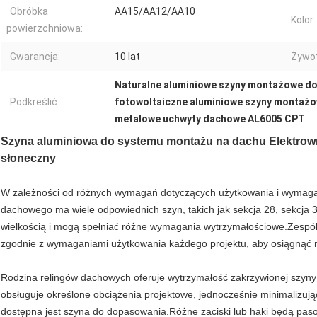
Obróbka
AA15/AA12/AA10
Kolor:
powierzchniowa:
Gwarancja:
10 lat
Żywo
Naturalne aluminiowe szyny montażowe do
Podkreślić:
fotowoltaiczne aluminiowe szyny montażo
metalowe uchwyty dachowe AL6005 CPT
Szyna aluminiowa do systemu montażu na dachu Elektrown
słoneczny
W zależności od różnych wymagań dotyczących użytkowania i wymaga
dachowego ma wiele odpowiednich szyn, takich jak sekcja 28, sekcja 35,
wielkością i mogą spełniać różne wymagania wytrzymałościowe.Zespó
zgodnie z wymaganiami użytkowania każdego projektu, aby osiągnąć 
Rodzina relingów dachowych oferuje wytrzymałość zakrzywionej szyny
obsługuje określone obciążenia projektowe, jednocześnie minimalizując
dostępna jest szyna do dopasowania.Różne zaciski lub haki będą pa