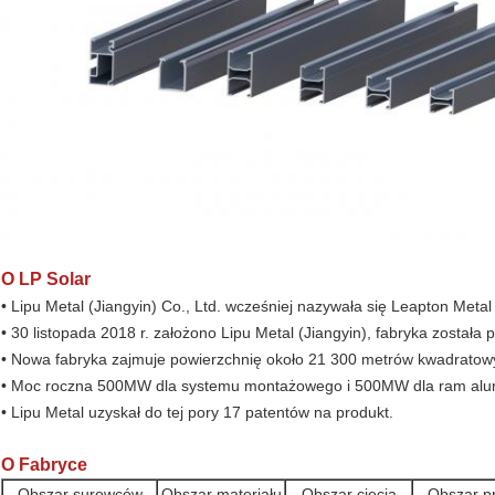
O LP Solar
• Lipu Metal (Jiangyin) Co., Ltd. wcześniej nazywała się Leapton Metal
• 30 listopada 2018 r. założono Lipu Metal (Jiangyin), fabryka została
• Nowa fabryka zajmuje powierzchnię około 21 300 metrów kwadratow
• Moc roczna 500MW dla systemu montażowego i 500MW dla ram alu
• Lipu Metal uzyskał do tej pory 17 patentów na produkt.
O Fabryce
Obszar surowców
Obszar materiału
Obszar cięcia
Obszar pr