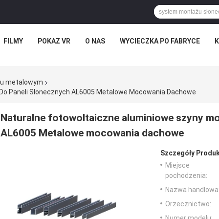
FILMY
POKAZ VR
O NAS
WYCIECZKA PO FABRYCE
K
hu metalowym
 Do Paneli Słonecznych AL6005 Metalowe Mocowania Dachowe
Naturalne fotowoltaiczne aluminiowe szyny m
AL6005 Metalowe mocowania dachowe
Szczegóły Produk
Miejsce
pochodzenia:
Nazwa handlowa
Orzecznictwo:
Numer modelu: