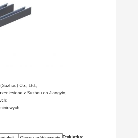
 (Suzhou) Co., Ltd.;
 przeniesiona z Suzhou do Jiangyin;
ych;
miniowych;
Etykietka:
odukcji
Obszar próbkowania