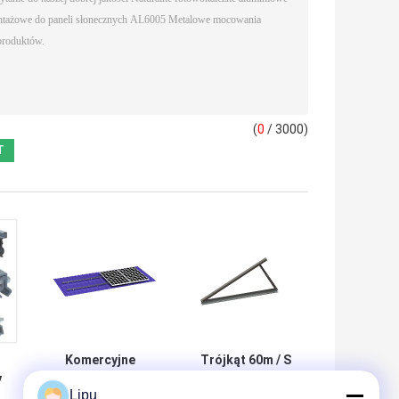
(
0
/ 3000)
Komercyjne
Trójkąt 60m / S
y
metalowe zaciski
Metalowy
Lipu
dachowe 88m / S
dachowy system