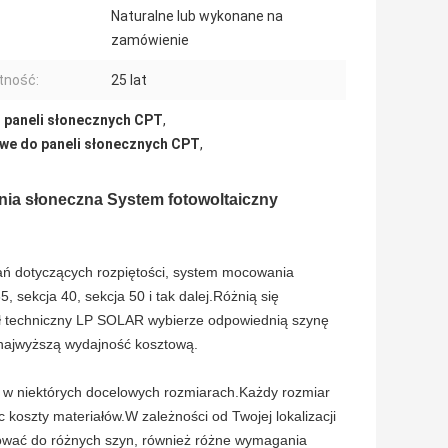
Naturalne lub wykonane na
zamówienie
tność:
25 lat
 paneli słonecznych CPT
,
we do paneli słonecznych CPT
,
ia słoneczna System fotowoltaiczny
ń dotyczących rozpiętości, system mocowania
 sekcja 40, sekcja 50 i tak dalej.Różnią się
ł techniczny LP SOLAR wybierze odpowiednią szynę
najwyższą wydajność kosztową.
 w niektórych docelowych rozmiarach.Każdy rozmiar
 koszty materiałów.W zależności od Twojej lokalizacji
sować do różnych szyn, również różne wymagania