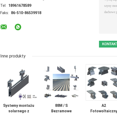
Tel:
18961678589
Faks:
86-510-86539918
Inne produkty
Systemy montażu
88M / S
A2
solarnego z
Bezramowe
Fotowoltaiczn
cynowym
metalowe
metalowy