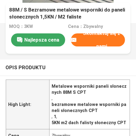
88M / S Bezramowe metalowe wsporniki do paneli
słonecznych 1,5KN / M2 faliste
MOQ：3KW
Cena：Zbywalny
Skontaktuj się z
Najlepsza cena
nami
OPIS PRODUKTU
Metalowe wsporniki paneli słonecz
nych 88M S CPT
,
High Light:
bezramowe metalowe wsporniki pa
neli słonecznych CPT
,
1
,
5KN m2 dach falisty słoneczny CPT
Cena
Zbywalny