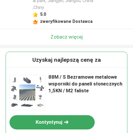
al park, Jiangyin, Jiangsu, China
,Chiny
5.0
zweryfikowane Dostawca
Zobacz więcej
Uzyskaj najlepszą cenę za
88M / S Bezramowe metalowe
wsporniki do paneli słonecznych
1,5KN / M2 faliste
Kontyntynuj