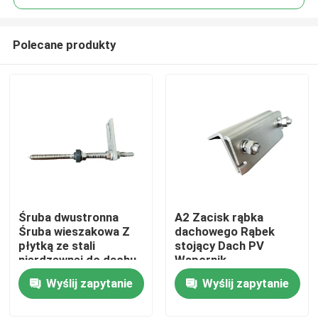
Polecane produkty
Śruba dwustronna
A2 Zacisk rąbka
Dom
Śruba wieszakowa Z
dachowego Rąbek
płytką ze stali
stojący Dach PV
nierdzewnej do dachu
Wspornik
Produkty
metalowego z płatwią
fotowoltaicznego
Wyślij zapytanie
Wyślij zapytanie
drewnianą
zespołu słonecznego
Filmy