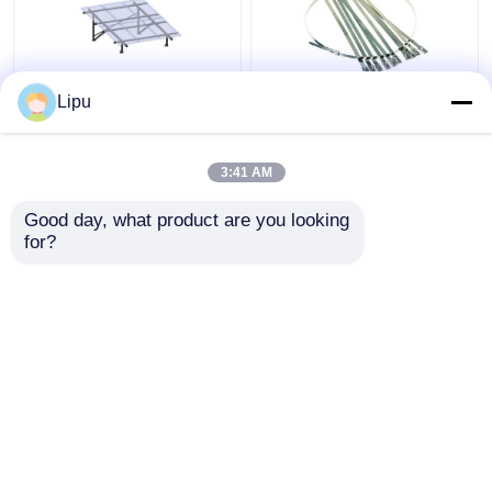
Lipu
오프 그리드 3 kw 태양
4.6 밀리미터 7.9 밀리미
전지판 태양광 발전용
터 태양 케이블 묶음, 부
전지 모노 폴리
속물을 탑재하는 태양
3:41 AM
전지판을 위한 Sus304
최고의 가격
최고의 가격
스테인레스 강 집 타이
Good day, what product are you looking 
for?
연락처
연락처
더 많은 것을 전망하십시
오
Desktop Site
홈
사이트맵
연락처
Privacy Policy
사이트맵