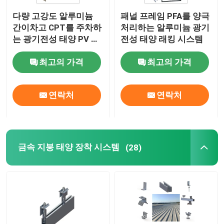
다량 고강도 알루미늄
패널 프레임 PFA를 양극
태양 전지판 프레임
간이차고 CPT를 주차하
처리하는 알루미늄 광기
는 광기전성 태양 PV 장
전성 태양 래킹 시스템
착 시스템
텔레콤 태양열발전시스템
최고의 가격
최고의 가격
단일결정 솔라 모듈
연락처
연락처
다결정질 솔라 모듈
금속 지붕 태양 장착 시스템
(28)