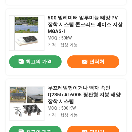
500 밀리미터 알루미늄 태양 PV
장착 시스템 콘크리트 베이스 지상
MGAS-I
MOQ：50kW
가격：협상 가능
최고의 가격
연락처
무프레임형이거나 액자 속인
집
Q235b AL6005 팡판형 지붕 태양
장착 시스템
MOQ：500 KW
제품
가격：협상 가능
화면