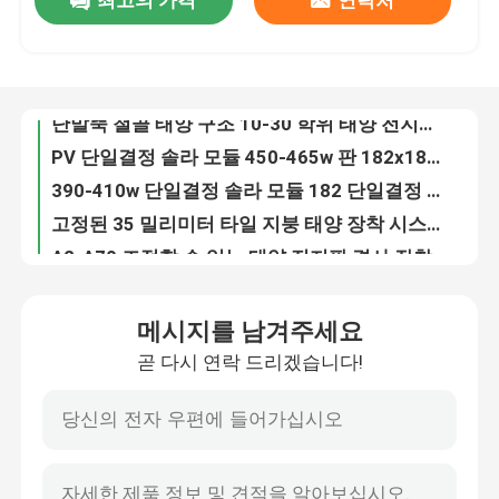
최고의 가격
연락처
단말뚝 철골 태양 구조 10-30 학위 태양 전지판 지상 장착 시스템
PV 단일결정 솔라 모듈 450-465w 판 182x182-M-60-MH
VR 전시회
390-410w 단일결정 솔라 모듈 182 단일결정 규소 태양 전지
고정된 35 밀리미터 타일 지붕 태양 장착 시스템 알루미늄 판넬
우리에 대하여
A2-A70 조정할 수 있는 태양 전지판 경사 장착 브라켓, 알루미늄 태양 타일 지붕 브래킷
광기전성 상업적 철도 덜 태양 주거 알루미늄 패널 브라켓 탑재
단일 열 HDG 철골 태양 간이차고 콘크리트 베이스 PV 구조물
공장 여행
로트 시스템을 주차하는 4 행 광기전성 태양 전지판 간이차고 알루미늄
높여진 상업적 금속 지붕 태양 장착 시스템 알루미늄 패널 클립
품질 관리
트라이앵글 광기전성 금속 지붕은 주름잡힌 태양 전지판 60m/S를 위해 고정시킵니다
메시지를 남겨주세요
10 학위 팡판형 지붕 태양 장착 시스템 광기전성 액자 속안정기 패널
연락주세요
곧 다시 연락 드리겠습니다!
알루미늄 무프레임형 팡판형 지붕 태양 장착 시스템, 상업적 안정기 장착 시스템
HDG 철골은 태양 장착 시스템 광기전성 팡판형 지붕 찌그러짐 변형에 밸러스트를 달았습니다
경우
트라이앵글 60m/S 금속 지붕 태양 장착 시스템 조정할 수 있는 돌출 이음
스크루 Q235B 지상은 태양 래킹 시스템 2000 알루미늄 태양 구조를 탑재합니다
태양 피프 장착 시스템