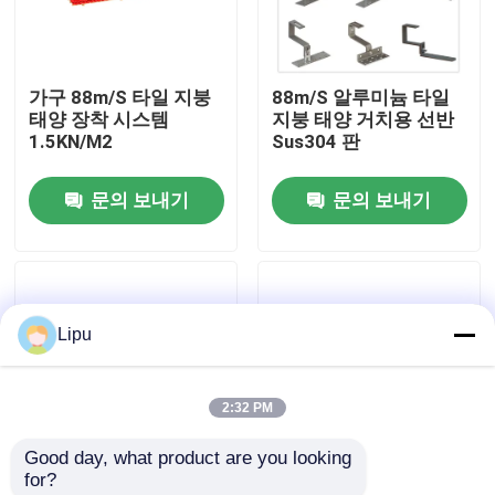
VR 전시회
가구 88m/S 타일 지붕
88m/S 알루미늄 타일
태양 장착 시스템
지붕 태양 거치용 선반
우리에 대하여
1.5KN/M2
Sus304 판
문의 보내기
문의 보내기
공장 여행
품질 관리
Lipu
연락주세요
2:32 PM
경우
Good day, what product are you looking 
for?
태양 피프 장착 시스템
60m/S 집의 타일 지붕
장비를 탑재하는 타일