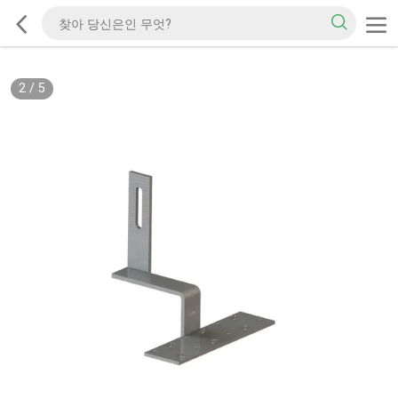
2
/
5