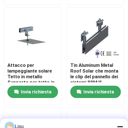
Manifestazione di VR
Circa noi
Giro della fabbrica
Attacco per
Tin Aluminum Metal
Controllo di qualità
lampeggiante solare
Roof Solar che monta
Tetto in metallo
le clip del pannello dei
Supporto per tetto in
sistemi 88M/S
latta solare
Contattici
Invia richiesta
Invia richiesta
fotovoltaico
Casi
pv solare che monta i sistemi
Lipu