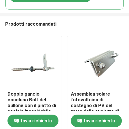
Prodotti raccomandati
Casa
Doppio gancio
Assemblea solare
concluso Bolt del
fotovoltaica di
bullone con il piatto di
sostegno di PV del
Prodotti
acciaio inossidabile
tetto della cucitura di
per il tetto del metallo
condizione del
Invia richiesta
Invia richiesta
con il purlin di legno
morsetto della
Video
cucitura del tetto A2