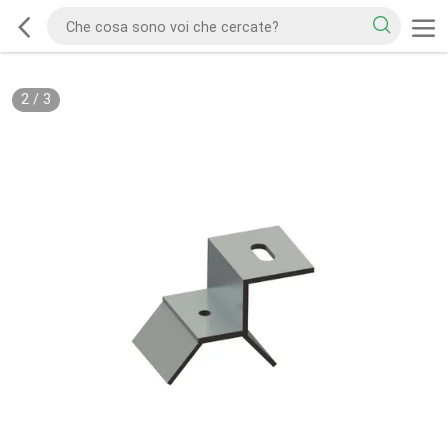
2
/
3