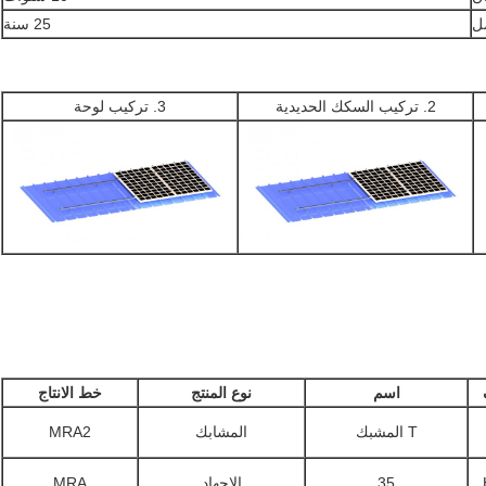
مل
25 سنة
2. تركيب السكك الحديدية
3. تركيب لوحة
اسم
نوع المنتج
خط الانتاج
T المشبك
المشابك
MRA2
35
الاجهاد
MRA