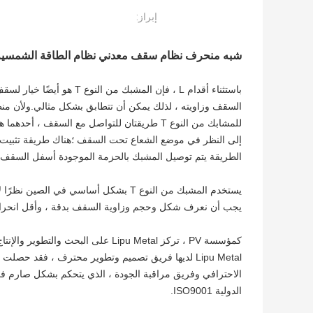
إبراز:
شبه منحرف
نظام سقف معدني نظام الطاقة الشمسية ا
باستثناء أقدام L ، فإن ا
السقف وزاويته ، لذلك يمكن أن تتطابق بشكل مثالي.ولأن منطق
الطريقة يتم توصيل المشبك بالحزمة الموجودة أسفل السقف ب
يستخدم المشبك من النوع T بشكل أساسي 
يجب أن نعرف شكل وحجم وزاوية السقف بدقة ، وأقل انحراف 
كمؤسسة PV ، تركز Lipu Metal على ال
الاحترافي وفريق مراقبة الجودة ، الذي يتحكم بشكل صارم في ال
الدولية ISO9001.