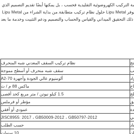
 وإكسسوارات أنظمة التركيب الكهروضوئية التقليدية فحسب ، بل يمكنها أيضًا تقديم التصميم الذي
يلبي الاحتياجات المخصصة.وفقًا لحالة المشاريع المختلفة ، ستوفر Lipu Metal حلول نظام تركيب متطابقة.من بداية الشراء من Lipu Metal
ذلك التحقيق الميداني والقياس والحساب والتصميم ودعم التثبيت وخدمة ما بعد
تج
نظام تركيب السقف المعدني شبه المنحرف
ب
سقف شبه منحرف أو أسطح مموجة
اد
ألومنيوم عالي الجودة وأجهزة A2-70
اح
ماكس 88 م / ث
لج
1.5 كيلو نيوتن / متر مربع كحد أقصى
يق
مؤطر أو فرملس
دة
عمودي أو أفقي
ي
JISC8955: 2017 ، GB50009-2012 ، GB50797-2012
اد
حسب الطلب
ن
10 سنوات