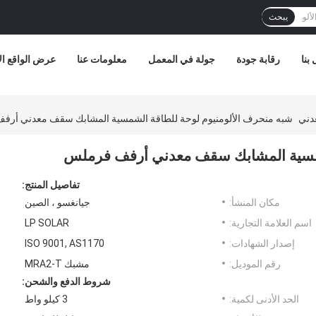
يبحث
بنا
رقابة جودة
جولة في المعمل
معلومات عنا
عرض الواقع ا
دني
شبه منحرف الألومنيوم لوحة للطاقة الشمسية المشابك سقف معدني أر
لشمسية المشابك سقف معدني أرفف فرملس
تفاصيل المنتج:
مكان المنشأ:
جيانغسو ، الصين
اسم العلامة التجارية:
LP SOLAR
إصدار الشهادات:
ISO 9001, AS1170
رقم الموديل:
مشبك MRA2-T
شروط الدفع والشحن:
الحد الأدنى لكمية:
3 كيلو واط