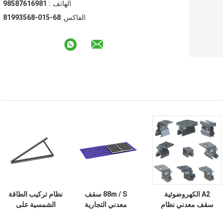
الهاتف ::
18961678589
الفاكس:
86-510-86539918
A2 الكهروضوئية
88m / S سقف
نظام تركيب الطاقة
سقف معدني نظام
معدني التجارية
الشمسية على
تركيب الطاقة
المشابك الشمسية
السقف المعدني