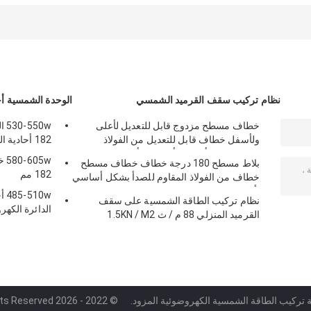
الشمسية الألومنيوم
الكهروضوئية سقف
المثلث 60 م / ث
القصدير
جبل القصدير
قابل للتعديل
نظام تركيب سقف القرميد الشمسي
الوحدة الشمسية أحا
خطاف مسطح مزدوج قابل للتعديل لأعلى
0w
ولأسفل خطاف قابل للتعديل من الفولاذ
182 أحادية البلورية
المقاوم للصدأ بشكل أساسي لأوروبا
5w
بلاط مسطح 180 درجة خطاف خطاف مسطح
182 مم
خطاف من الفولاذ المقاوم للصدأ بشكل أساسي
لأوروبا
0w
نظام تركيب الطاقة الشمسية على سقف
الدائرة الكهروضو
القرميد المنزلي 88 م / ث 1.5KN / M2
ة تركيب الطاقة الشمسية الكهروضوئية المزود.
© 2022 - 2026 Lipu Metal(Jiangyin) Co., Ltd. All Rights Reserved.