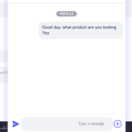
والألومنيوم 88M / S
المموج
مقاطع
6:13 PM
Good day, what product are you looking 
for?
ترك رسالة
سياسة الخصوصية
| الصين جيّد جودة أنظم