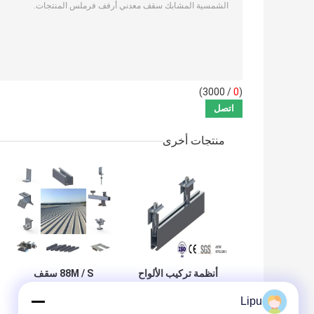
/ 3000)
0
(
منتجات أخرى
أنظمة تركيب الألواح
88M / S سقف
الشمسية للسقف
معدني بدون إطار بين
Lipu
المعدني من القصدير
قوسين 1.5KN / M2