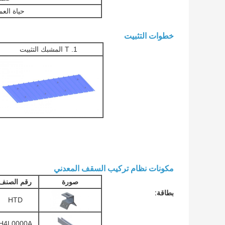
حياة الع
خطوات التثبيت
1. T المشبك التثبيت
مكونات نظام تركيب السقف المعدني
صورة
رقم الصنف
بطاقة:
HTD
H4L0000A