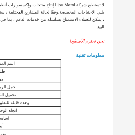
لا تستطيع شركة Lipu Metal إنتاج منتجات
، يمكن للعملاء الاستمتاع بسلسلة من خدمات الدعم ، بما في 
البيع.
نحن نحترم الأسطح!
معلومات تقنية
اسم المن
طل
مو
حمل الري
تحميل الث
وحدة قابلة للتطب
اتجاه الوح
اساس
أبع
ضما