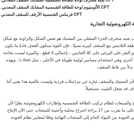
CPT شبه منحرف لوحة للطاقة الشمسية المشابك السقف المعدني
,
CPT الألومنيوم لوحة للطاقة الشمسية المشابك السقف المعدني
,
CPT فرملس الشمسية الأرفف للسقف المعدني
لكهروضوئية التجارية
لمشبك من النوع T هو أيضًا خيار لسقف شبه منحرف.الجزء السفلي من المشبك هو نفس الشكل والزاوية مع شكل
ة التلامس مع السقف كبيرة نسبيًا ، فإن القوة ستكون أفضل.عادةً ما يكون
للمشابك من النوع T طريقتان للتواصل مع السقف ، أحدهما هو النقر على البرغي على كلا الجانبين ، بإجمالي 4 قطع ، والميزة ليست بحاجة
إلى النظر في موضع الشعاع تحت السقف ؛هناك طريقة تثبيت أخرى وهي استخدام مسامير لولبية طويلة في الأعلى ، مثل L-feet ، وبهذه
دلاً من بلاط السقف.
في الصين نظرًا لأن المشبك والسقف عبارة عن مراسلات فردية وليست عالمية.هذا يعني أننا
قد يجعل التثبيت مستحيلاً.
بحث والتطوير والإنتاج والمبيعات لنظام تركيب الطاقة الشمسية وإطارات الكهروضوئية.نظرًا لأن
Lipu Metal لديها فريق تصميم وتطوير محترف ، فقد حصلت على ما يقرب من 17 براءة اختراع محلية وأجنبية للمنتجات حتى الآن.الإنتاج
جودة من المواد الخام إلى المنتجات النهائية وفقًا لمعايير نظام الجودة