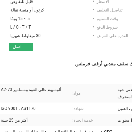
الأسعار:
قابل للتفاوض
تفاصيل التغليف:
كرتون أو منصة نقالة
وقت التسليم:
5 ~ 15 يومًا
شروط الدفع:
L / C ، T / T
القدرة على العرض:
30 ميغاواط شهريا
اتصل
ابك سقف معدني أرفف فرملس
دني شبه
ألومنيوم عالي القوة ومسامير A2-70
مواد:
لمنحرف
، الصين
شهادة:
ISO 9001 ، AS1170
وات
خدمة الحياة:
أكثر من 25 سنة