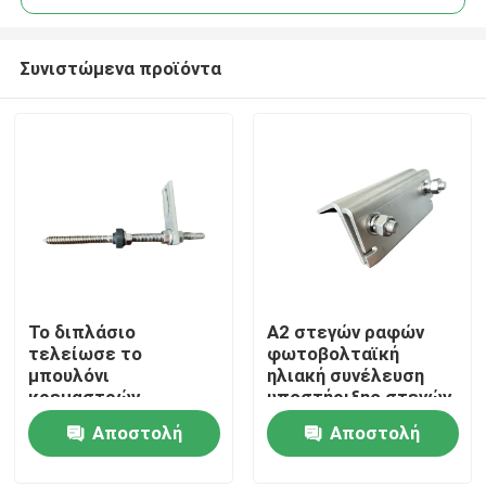
Συνιστώμενα προϊόντα
Το διπλάσιο
A2 στεγών ραφών
Σπίτι
τελείωσε το
φωτοβολταϊκή
μπουλόνι
ηλιακή συνέλευση
κρεμαστρών
υποστήριξης στεγών
Προϊόντα
μπουλονιών με το
PV ραφών
Αποστολή
Αποστολή
πιάτο ανοξείδωτου
σφιγκτηρών μόνιμη
για τη στέγη
ερώτησης
ερώτησης
Βίντεο
μετάλλων με το