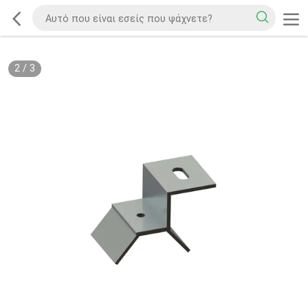
2
/
3