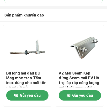
Sản phẩm khuyến cáo
Bu lông hai đầu Bu
A2 Mái Seam Kẹp
Trang chủ
lông móc treo Tấm
đứng Seam mái PV Hỗ
inox dùng cho mái tôn
trợ lắp ráp năng lượng
có xà gồ gỗ
mặt trời quang điện
Các sản phẩm
Gửi yêu cầu
Gửi yêu cầu
Video