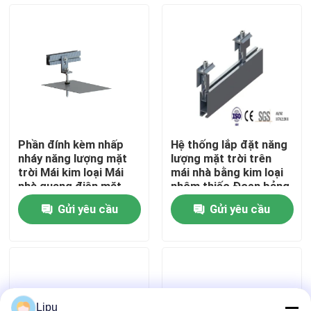
Chương trình VR
Về chúng tôi
Tham quan nhà máy
Phần đính kèm nhấp
Hệ thống lắp đặt năng
nháy năng lượng mặt
lượng mặt trời trên
Kiểm soát chất lượng
trời Mái kim loại Mái
mái nhà bằng kim loại
nhà quang điện mặt
nhôm thiếc Đoạn bảng
trời
88M / S
Gửi yêu cầu
Gửi yêu cầu
Liên hệ chúng tôi
Các trường hợp
Hệ thống lắp đặt PV năng lượng mặt trời
Lipu