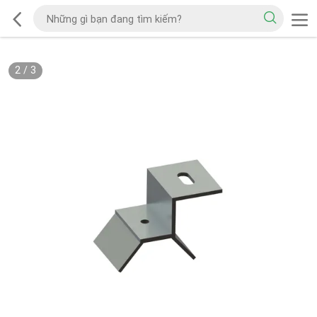
2
/
3