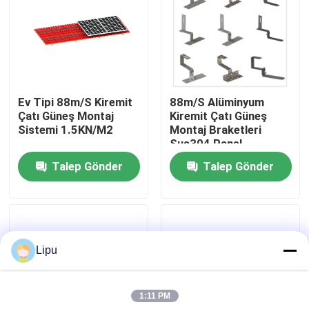
SG Gösterisi
Hakkımızda
Ev Tipi 88m/S Kiremit
88m/S Alüminyum
Çatı Güneş Montaj
Kiremit Çatı Güneş
Fabrika turu
Sistemi 1.5KN/M2
Montaj Braketleri
Sus304 Panel
Talep Gönder
Talep Gönder
Kalite kontrol
Bize Ulaşın
Lipu
Vakalar
1:11 PM
Solar PV Montaj Sistemleri