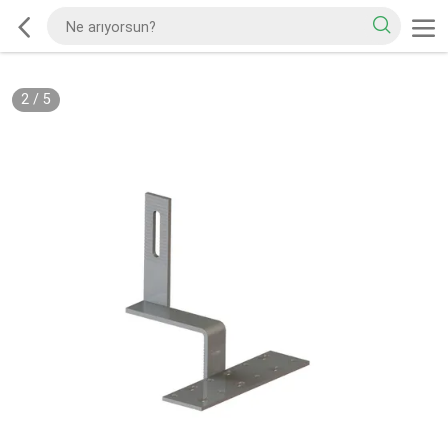
2
/
5