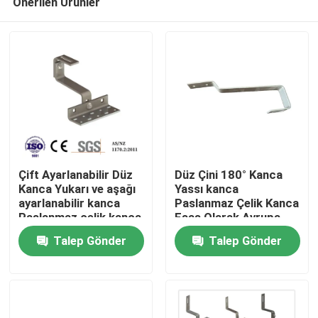
Önerilen Ürünler
Çift Ayarlanabilir Düz
Düz Çini 180° Kanca
Kanca Yukarı ve aşağı
Yassı kanca
ayarlanabilir kanca
Paslanmaz Çelik Kanca
Paslanmaz çelik kanca
Esas Olarak Avrupa
Ev
Esas olarak Avrupa
İçin
Talep Gönder
Talep Gönder
için
Ürünler
videolar