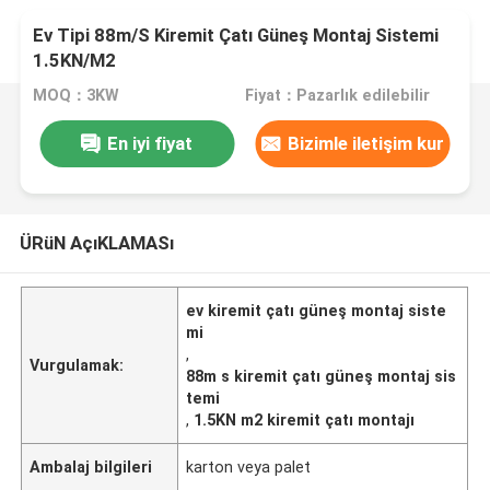
Ev Tipi 88m/S Kiremit Çatı Güneş Montaj Sistemi
1.5KN/M2
MOQ：3KW
Fiyat：Pazarlık edilebilir
En iyi fiyat
Bizimle iletişim kur
ÜRüN AçıKLAMASı
ev kiremit çatı güneş montaj siste
mi
,
Vurgulamak:
88m s kiremit çatı güneş montaj sis
temi
,
1.5KN m2 kiremit çatı montajı
Ambalaj bilgileri
karton veya palet