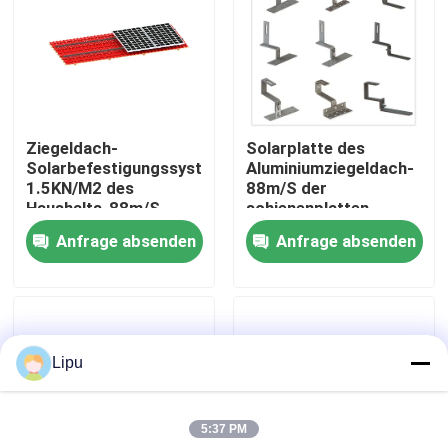
VR-Show
Über uns
Ziegeldach-
Solarplatte des
Solarbefestigungssystem
Aluminiumziegeldach-
Fabrik-Ausflug
1.5KN/M2 des
88m/S der
Haushalts-88m/S
schienenplatten-
Sus304
Anfrage absenden
Anfrage absenden
Qualitätskontrolle
Treten Sie mit uns in Verbindung
Lipu
Fälle
5:37 PM
Solarpv Systeme anbringend