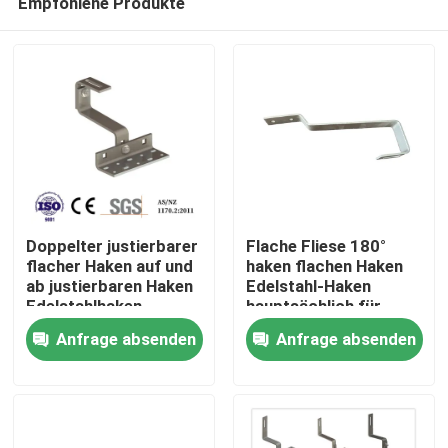
Empfohlene Produkte
Doppelter justierbarer
Flache Fliese 180°
flacher Haken auf und
haken flachen Haken
ab justierbaren Haken
Edelstahl-Haken
Edelstahlhaken
hauptsächlich für
Haus
hauptsächlich für
Europa
Anfrage absenden
Anfrage absenden
Europa
Produkte
Videos