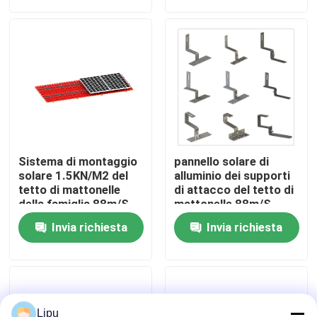
Manifestazione di VR
Circa noi
Giro della fabbrica
Sistema di montaggio
pannello solare di
Controllo di qualità
solare 1.5KN/M2 del
alluminio dei supporti
tetto di mattonelle
di attacco del tetto di
della famiglia 88m/S
mattonelle 88m/S
Sus304
Contattici
Invia richiesta
Invia richiesta
Casi
pv solare che monta i sistemi
Lipu