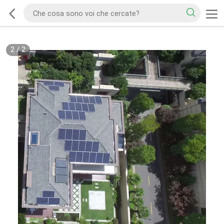
2
/
2