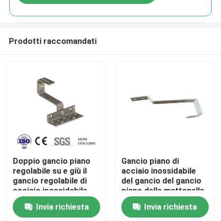
Prodotti raccomandati
Casa
Doppio gancio piano
Gancio piano di
regolabile su e giù il
acciaio inossidabile
gancio regolabile di
del gancio del gancio
Prodotti
acciaio inossidabile
piano delle mattonelle
del gancio
180° pricipalmente
Invia richiesta
Invia richiesta
pricipalmente per
per Europa
Video
Europa