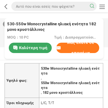
530-550w Monocrystalline ηλιακή ενότητα 182
2
/
0
μονο κρυστάλλινος
MOQ：10 PC
Τιμή：Διαπραγματεύσιμα
Μας ελάτε σε
Καλύτερη τιμή
επαφή με
Περιγραφή προϊόντων
530w Monocrystalline ηλιακή ενότ
ητα
,
Υψηλό φως:
550w Monocrystalline ηλιακή ενότ
ητα
,
182 μονο κρυστάλλινος
Όροι πληρωμής
L/C, T/T