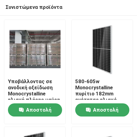
Συνιστώμενα προϊόντα
Υποβάλλοντας σε
580-605w
ανοδική οξείδωση
Monocrystalline
Monocrystalline
πυρίτιο 182mm
ηλιακή πλήρης μαύρη
ενότητας ηλιακό
επιτροπή σιλικόνης
κύτταρο
Αποστολή
Αποστολή
ενότητας 182
ερώτησης
ερώτησης