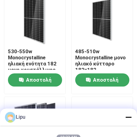
530-550w
485-510w
Monocrystalline
Monocrystalline μονο
ηλιακή ενότητα 182
ηλιακό κύτταρο
μονο κρυστάλλινος
182x182
κυκλωμάτων
Αποστολή
Αποστολή
ενότητας PV
ερώτησης
ερώτησης
Σπίτι
Προϊόντα
Lipu
Βίντεο