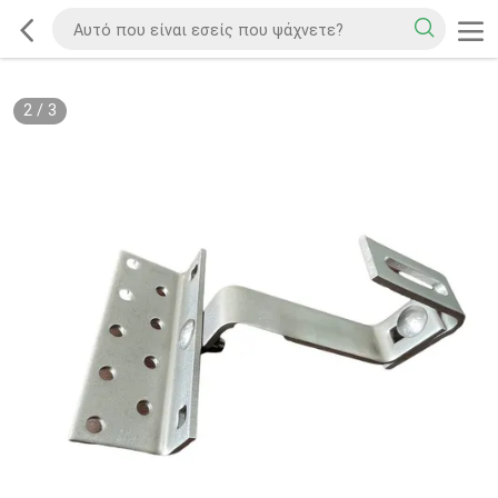
2
/
3