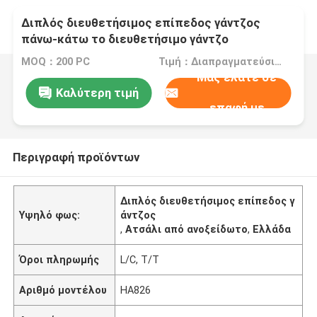
Διπλός διευθετήσιμος επίπεδος γάντζος
πάνω-κάτω το διευθετήσιμο γάντζο
ανοξείδωτου γάντζων κυρίως για την Ευρώπη
MOQ：200 PC
Τιμή：Διαπραγματεύσιμα
Μας ελάτε σε
Καλύτερη τιμή
επαφή με
Περιγραφή προϊόντων
Διπλός διευθετήσιμος επίπεδος γ
Υψηλό φως:
άντζος
,
Ατσάλι από ανοξείδωτο
,
Ελλάδα
Όροι πληρωμής
L/C, T/T
Αριθμό μοντέλου
HA826