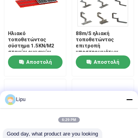
VR παρουσιάστε
Ηλιακό
88m/S ηλιακή
Περίπου εμείς
τοποθετώντας
τοποθετώντας
σύστημα 1.5KN/M2
επιτροπή
στεγών οικιακών
υποστηριγμάτων
Γύρος εργοστασίων
88m/S κεραμιδιών
Sus304 στεγών
Αποστολή
Αποστολή
κεραμιδιών αργιλίου
ερώτησης
ερώτησης
Ποιοτικός έλεγχος
Μας ελάτε σε επαφή με
Lipu
Περιπτώσεις
6:29 PM
Good day, what product are you looking 
ηλιακό PV που τοποθετεί τα συστήματα