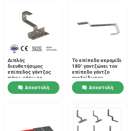
Διπλός
Το επίπεδο κεραμίδι
διευθετήσιμος
180° γαντζώνει τον
επίπεδος γάντζος
επίπεδο γάντζο
πάνω-κάτω το
ανοξείδωτου
διευθετήσιμο γάντζο
γάντζων κυρίως για
Αποστολή
Αποστολή
ανοξείδωτου
την Ευρώπη
Σπίτι
γάντζων κυρίως για
ερώτησης
ερώτησης
την Ευρώπη
Προϊόντα
Βίντεο