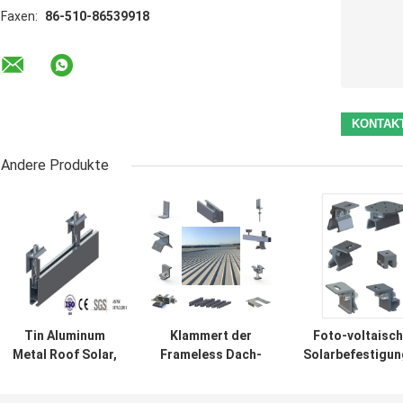
Faxen:
86-510-86539918
Andere Produkte
Tin Aluminum
Klammert der
Foto-voltaisc
Metal Roof Solar,
Frameless Dach-
Solarbefestigu
das Platten-Clip
Sonnenkollektor
Aluminiumzi
der System-
des Metall88m/s
Metall