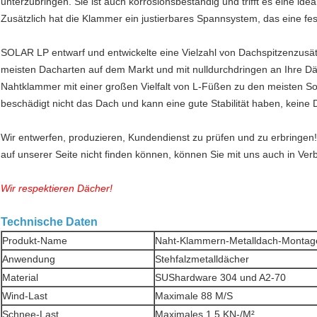
unterzubringen. Sie ist auch korrosionsbeständig und trifft es eine ide
Zusätzlich hat die Klammer ein justierbares Spannsystem, das eine feste
SOLAR LP entwarf und entwickelte eine Vielzahl von Dachspitzenzusät
meisten Dacharten auf dem Markt und mit nulldurchdringen an Ihre D
Nahtklammer mit einer großen Vielfalt von L-Füßen zu den meisten So
beschädigt nicht das Dach und kann eine gute Stabilität haben, keine
Wir entwerfen, produzieren, Kundendienst zu prüfen und zu erbringe
auf unserer Seite nicht finden können, können Sie mit uns auch in Ver
Wir respektieren Dächer!
Technische Daten
Produkt-Name
Naht-Klammern-Metalldach-Montag
Anwendung
Stehfalzmetalldächer
Material
SUShardware 304 und A2-70
Wind-Last
Maximale 88 M/S
Schnee-Last
Maximales 1,5 KN-/M²