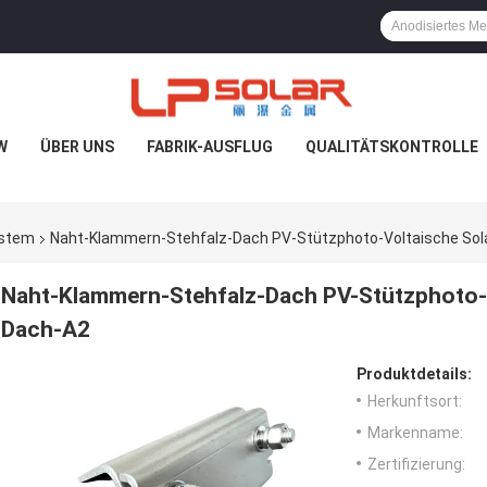
W
ÜBER UNS
FABRIK-AUSFLUG
QUALITÄTSKONTROLLE
ystem
Naht-Klammern-Stehfalz-Dach PV-Stützphoto-Voltaische So
Naht-Klammern-Stehfalz-Dach PV-Stützphoto-
Dach-A2
Produktdetails:
Herkunftsort:
Markenname:
Zertifizierung: