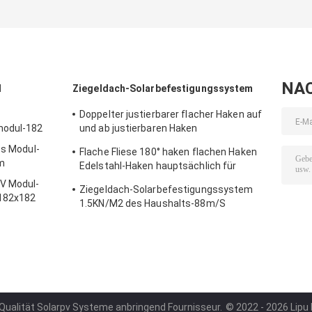
88M/S anbringt
1.5KN/M2
gerunzelt ein
NA
l
Ziegeldach-Solarbefestigungssystem
Doppelter justierbarer flacher Haken auf
modul-182
und ab justierbaren Haken
Edelstahlhaken hauptsächlich für Europa
es Modul-
Flache Fliese 180° haken flachen Haken
m
Edelstahl-Haken hauptsächlich für
Europa
PV Modul-
Ziegeldach-Solarbefestigungssystem
 182x182
1.5KN/M2 des Haushalts-88m/S
 Qualität Solarpv Systeme anbringend Fournisseur.
© 2022 - 2026 Lipu M