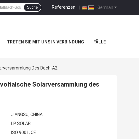
Referenzen
|
German
Suche
TRETEN SIE MIT UNS IN VERBINDUNG
FÄLLE
larversammlung Des Dach-A2
voltaische Solarversammlung des
JIANGSU, CHINA
LP SOLAR
ISO 9001, CE