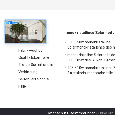
über
monokristallines Solarmodu
530-550w monokristalline
Über uns
Solarmonokristallenes des 
Fabrik-Ausflug
monokristalline Solarzelle d
Qualitätskontrolle
580-605w des Silikon-182m
Treten Sie mit uns in
485-510w monokristalliner 
Verbindung
Stromkreis-monosolarzelle
Seitenverzeichnis
Fälle
Datenschutz-Bestimmungen
| China Gut