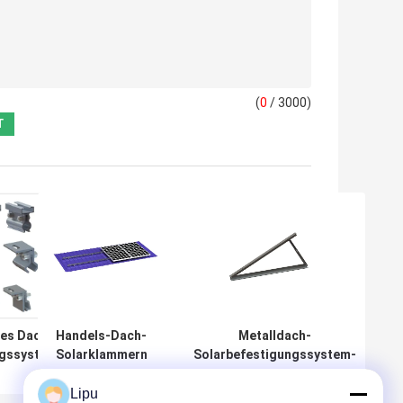
(
0
/ 3000)
hes Dach-
Handels-Dach-
Metalldach-
ngssystem-
Solarklammern
Solarbefestigungssystem-
nn des
photo-
justierbarer Stehfalz des
a2
voltaisches Tin
Dreieck-60m/S
Lipu