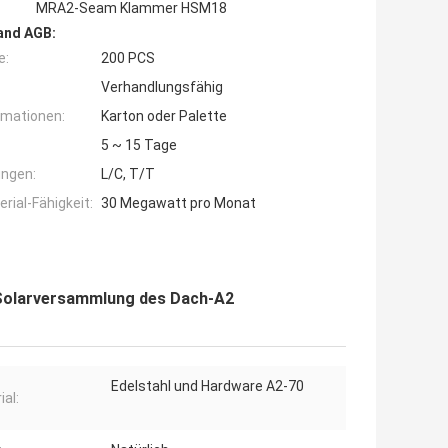
MRA2-Seam Klammer HSM18
and AGB:
e:
200 PCS
Verhandlungsfähig
rmationen:
Karton oder Palette
5 ~ 15 Tage
ngen:
L/C, T/T
ial-Fähigkeit:
30 Megawatt pro Monat
Solarversammlung des Dach-A2
Edelstahl und Hardware A2-70
ial: