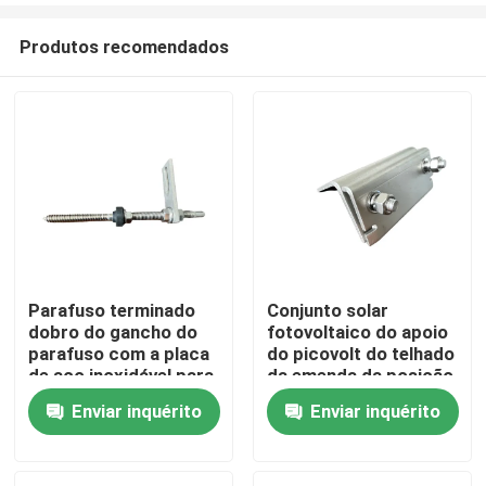
Produtos recomendados
Parafuso terminado
Conjunto solar
dobro do gancho do
fotovoltaico do apoio
Casa
parafuso com a placa
do picovolt do telhado
de aço inoxidável para
da emenda da posição
o telhado do metal
da braçadeira da
Enviar inquérito
Enviar inquérito
Produtos
com purlin de madeira
emenda do telhado A2
Vídeos