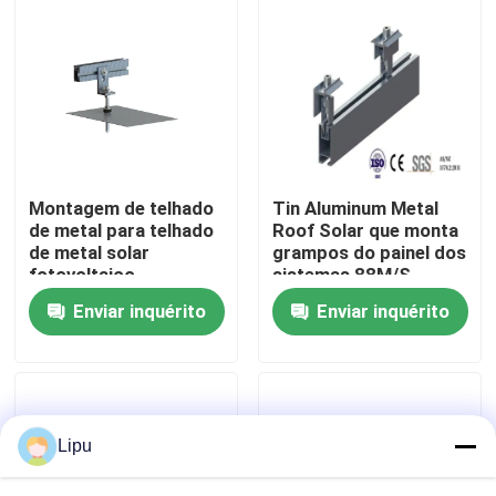
Mostra de VR
Sobre nós
Excursão da fábrica
Montagem de telhado
Tin Aluminum Metal
de metal para telhado
Roof Solar que monta
de metal solar
grampos do painel dos
Controle da qualidade
fotovoltaico
sistemas 88M/S
Enviar inquérito
Enviar inquérito
Contacte-nos
Casos
Lipu
picovolt solar que monta sistemas