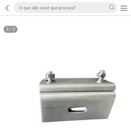
2
/
3