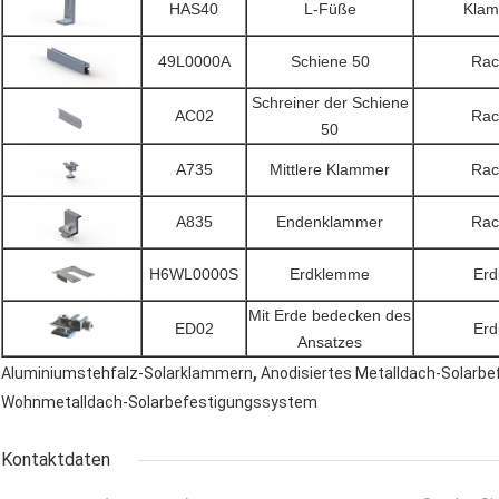
HAS40
L-Füße
Klam
49L0000A
Schiene 50
Rac
Schreiner der Schiene
AC02
Rac
50
A735
Mittlere Klammer
Rac
A835
Endenklammer
Rac
H6WL0000S
Erdklemme
Erd
Mit Erde bedecken des
ED02
Erd
Ansatzes
,
Aluminiumstehfalz-Solarklammern
Anodisiertes Metalldach-Solarb
Wohnmetalldach-Solarbefestigungssystem
Kontaktdaten