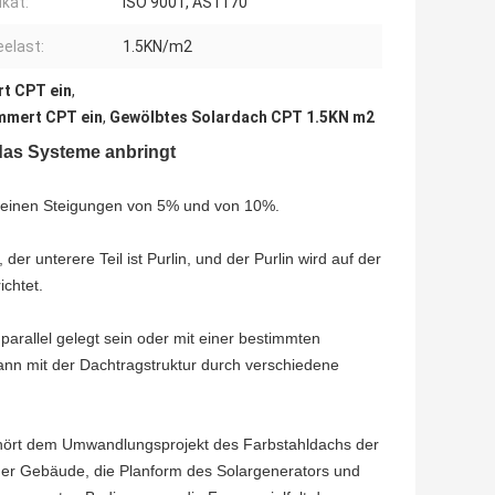
ikat:
ISO 9001, AS1170
elast:
1.5KN/m2
t CPT ein
,
mmert CPT ein
,
Gewölbtes Solardach CPT 1.5KN m2
das Systeme anbringt
emeinen Steigungen von 5% und von 10%.
, der unterere Teil ist Purlin, und der Purlin wird auf der
ichtet.
arallel gelegt sein oder mit einer bestimmten
nn mit der Dachtragstruktur durch verschiedene
hört dem Umwandlungsprojekt des Farbstahldachs der
der Gebäude, die Planform des Solargenerators und