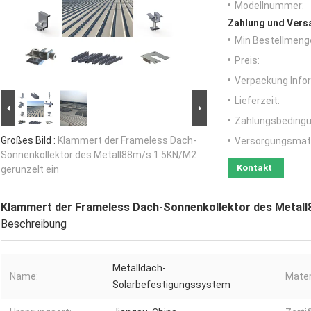
Modellnummer:
Zahlung und Vers
Min Bestellmeng
Preis:
Verpackung Info
Lieferzeit:
Zahlungsbedingu
Großes Bild :
Klammert der Frameless Dach-
Versorgungsmater
Sonnenkollektor des Metall88m/s 1.5KN/M2
Kontakt
gerunzelt ein
Klammert der Frameless Dach-Sonnenkollektor des Metall
Beschreibung
Metalldach-
Name:
Mater
Solarbefestigungssystem