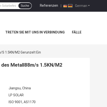
Referenzen
|
German
Suche
TRETEN SIE MIT UNS IN VERBINDUNG
FÄLLE
/s 1.5KN/M2 Gerunzelt Ein
r des Metall88m/s 1.5KN/M2
Jiangsu, China
LP SOLAR
ISO 9001, AS1170