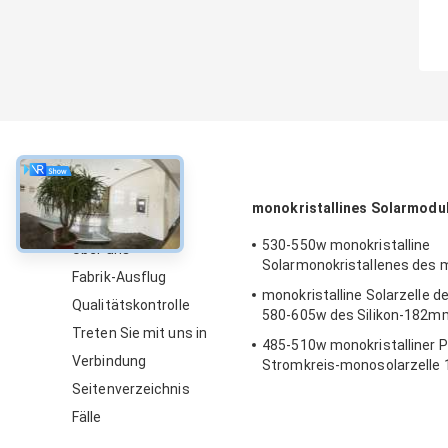
über
monokristallines Solarmodu
530-550w monokristalline
Über uns
Solarmonokristallenes des 
Fabrik-Ausflug
monokristalline Solarzelle d
Qualitätskontrolle
580-605w des Silikon-182m
Treten Sie mit uns in
485-510w monokristalliner 
Verbindung
Stromkreis-monosolarzelle
Seitenverzeichnis
Fälle