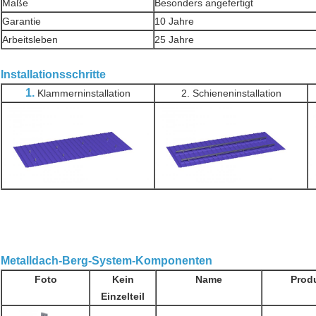
Maße
Besonders angefertigt
Garantie
10 Jahre
Arbeitsleben
25 Jahre
Installationsschritte
1.
Klammerninstallation
2. Schieneninstallation
Metalldach-Berg-System-Komponenten
Foto
Kein
Name
Produ
Einzelteil