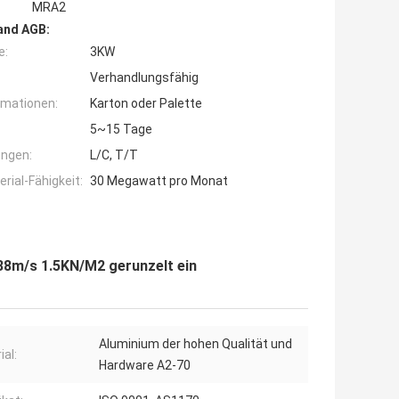
MRA2
and AGB:
e:
3KW
Verhandlungsfähig
rmationen:
Karton oder Palette
5~15 Tage
ngen:
L/C, T/T
ial-Fähigkeit:
30 Megawatt pro Monat
88m/s 1.5KN/M2 gerunzelt ein
Aluminium der hohen Qualität und
ial:
Hardware A2-70