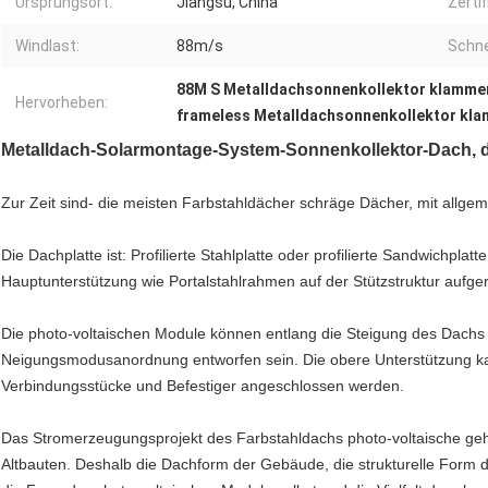
Ursprungsort:
Jiangsu, China
Zertif
Windlast:
88m/s
Schne
88M S Metalldachsonnenkollektor klammer
Hervorheben:
frameless Metalldachsonnenkollektor kla
Metalldach-Solarmontage-System-Sonnenkollektor-Dach, 
Zur Zeit sind- die meisten Farbstahldächer schräge Dächer, mit allg
Die Dachplatte ist: Profilierte Stahlplatte oder profilierte Sandwichplatte
Hauptunterstützung wie Portalstahlrahmen auf der Stützstruktur aufger
Die photo-voltaischen Module können entlang die Steigung des Dachs p
Neigungsmodusanordnung entworfen sein. Die obere Unterstützung ka
Verbindungsstücke und Befestiger angeschlossen werden.
Das Stromerzeugungsprojekt des Farbstahldachs photo-voltaische ge
Altbauten. Deshalb die Dachform der Gebäude, die strukturelle Form 