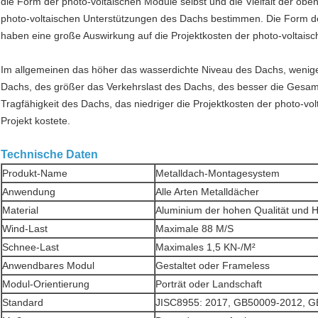
die Form der photo-voltaischen Module selbst und die Vielfalt der ob
photo-voltaischen Unterstützungen des Dachs bestimmen. Die Form d
haben eine große Auswirkung auf die Projektkosten der photo-voltaisc
Im allgemeinen das höher das wasserdichte Niveau des Dachs, weniger
Dachs, des größer das Verkehrslast des Dachs, des besser die Gesam
Tragfähigkeit des Dachs, das niedriger die Projektkosten der photo-vo
Projekt kostete.
Technische Daten
Produkt-Name
Metalldach-Montagesystem
Anwendung
Alle Arten Metalldächer
Material
Aluminium der hohen Qualität und 
Wind-Last
Maximale 88 M/S
Schnee-Last
Maximales 1,5 KN-/M²
Anwendbares Modul
Gestaltet oder Frameless
Modul-Orientierung
Porträt oder Landschaft
Standard
JISC8955: 2017, GB50009-2012, 