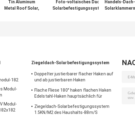
Tin Aluminum
Foto-voltaisches Dach-
Handels-Dach-
Metal Roof Solar,
Solarbefestigungssystem-
Solarklammer
das Platten-Clip
Aluminiumzinn des
photo-
der System-
Metalla2
voltaisches Ti
88M/S anbringt
Roof Mount de
Metall88m/s
NA
l
Ziegeldach-Solarbefestigungssystem
Doppelter justierbarer flacher Haken auf
modul-182
und ab justierbaren Haken
Edelstahlhaken hauptsächlich für Europa
es Modul-
Flache Fliese 180° haken flachen Haken
m
Edelstahl-Haken hauptsächlich für
Europa
PV Modul-
Ziegeldach-Solarbefestigungssystem
 182x182
1.5KN/M2 des Haushalts-88m/S