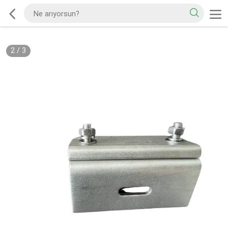
2
/
3