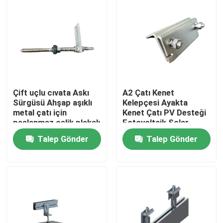
Çift uçlu cıvata Askı
A2 Çatı Kenet
Sürgüsü Ahşap aşıklı
Kelepçesi Ayakta
metal çatı için
Kenet Çatı PV Desteği
paslanmaz çelik plakalı
Fotovoltaik Solar
Montaj
Talep Gönder
Talep Gönder
Ev
Ürünler
videolar