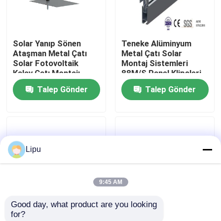
SG Gösterisi
Solar Yanıp Sönen
Teneke Alüminyum
Ataşman Metal Çatı
Metal Çatı Solar
Hakkımızda
Solar Fotovoltaik
Montaj Sistemleri
Kalay Çatı Montajı
88M/S Panel Klipsleri
Talep Gönder
Talep Gönder
Fabrika turu
Kalite kontrol
Lipu
Bize Ulaşın
9:45 AM
Vakalar
Good day, what product are you looking 
for?
Solar PV Montaj Sistemleri
Üçgen 60m/S Metal
Konut Eloksallı Metal