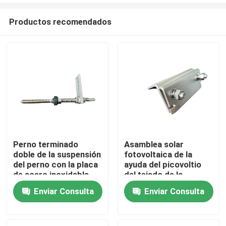
Productos recomendados
Perno terminado
Asamblea solar
doble de la suspensión
fotovoltaica de la
Hogar
del perno con la placa
ayuda del picovoltio
de acero inoxidable
del tejado de la
para el tejado del
costura de la
Enviar Consulta
Enviar Consulta
Productos
metal con la correa de
situación de la
madera
abrazadera de la
costura del tejado A2
Vídeos