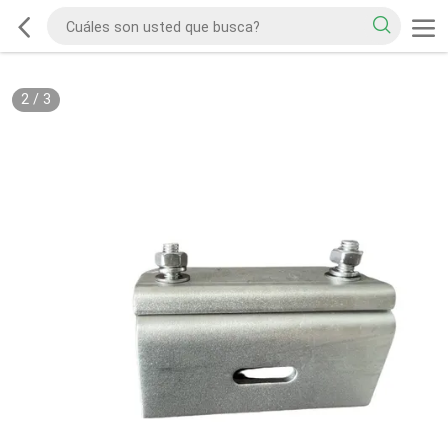
2
/
3