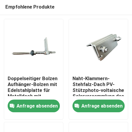
Empfohlene Produkte
Doppelseitiger Bolzen
Naht-Klammern-
Aufhänger-Bolzen mit
Stehfalz-Dach PV-
Edelstahlplatte für
Stützphoto-voltaische
Haus
Metalldach mit
Solarversammlung des
hölzernem Purlin
Dach-A2
Anfrage absenden
Anfrage absenden
Produkte
Videos