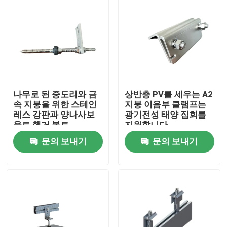
나무로 된 중도리와 금
상반층 PV를 세우는 A2
속 지붕을 위한 스테인
지붕 이음부 클램프는
레스 강판과 양나사보
광기전성 태양 집회를
울트 행거 볼트
지원합니다
문의 보내기
문의 보내기
집
제품
화면