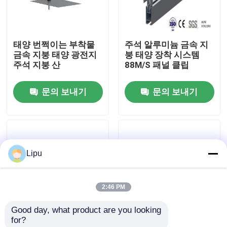
VR 전시회
태양 번쩍이는 부착물
주석 알루미늄 금속 지
금속 지붕 태양 광전지
붕 태양 장착 시스템
우리에 대하여
주석 지붕 산
88M/S 패널 클립
문의 보내기
문의 보내기
공장 여행
품질 관리
Lipu
연락주세요
2:46 PM
경우
Good day, what product are you looking 
for?
태양 피프 장착 시스템
트라이앵글 60m/S 금
이음새 클램프를 세우