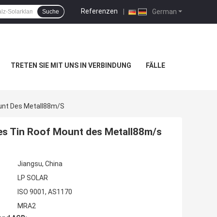
Referenzen
|
German
Suche
TRETEN SIE MIT UNS IN VERBINDUNG
FÄLLE
unt Des Metall88m/s
es Tin Roof Mount des Metall88m/s
Jiangsu, China
LP SOLAR
ISO 9001, AS1170
MRA2