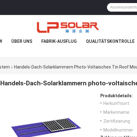
W
ÜBER UNS
FABRIK-AUSFLUG
QUALITÄTSKONTROLLE
ystem
Handels-Dach-Solarklammern Photo-Voltaisches Tin Roof Mo
Handels-Dach-Solarklammern photo-voltaisch
Produktdetails:
Herkunftsort:
Markenname:
Zertifizierung:
Modellnummer: