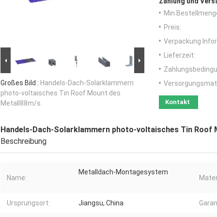
Zahlung und Vers
Min Bestellmeng
Preis:
Verpackung Info
Lieferzeit:
Zahlungsbedingu
Großes Bild :
Handels-Dach-Solarklammern
Versorgungsmater
photo-voltaisches Tin Roof Mount des
Kontakt
Metall88m/s
Handels-Dach-Solarklammern photo-voltaisches Tin Roof 
Beschreibung
Metalldach-Montagesystem
Name:
Mater
Ursprungsort:
Jiangsu, China
Garan