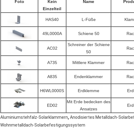
Foto
Kein
Name
Produ
Einzelteil
HAS40
L-Füße
Klam
49L0000A
Schiene 50
Rac
Schreiner der Schiene
AC02
Rac
50
A735
Mittlere Klammer
Rac
A835
Endenklammer
Rac
H6WL0000S
Erdklemme
Erd
Mit Erde bedecken des
ED02
Erd
Ansatzes
,
Aluminiumstehfalz-Solarklammern
Anodisiertes Metalldach-Solarb
Wohnmetalldach-Solarbefestigungssystem