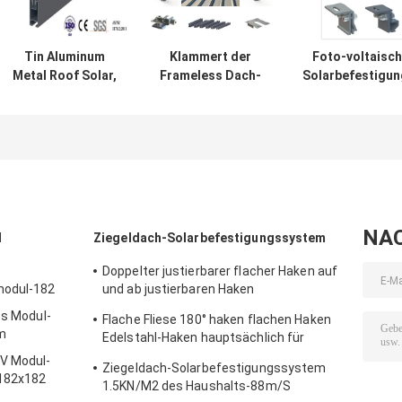
Tin Aluminum
Klammert der
Foto-voltaisc
Metal Roof Solar,
Frameless Dach-
Solarbefestigu
das Platten-Clip
Sonnenkollektor
Aluminiumzi
der System-
des Metall88m/s
Metall
88M/S anbringt
1.5KN/M2
gerunzelt ein
NA
l
Ziegeldach-Solarbefestigungssystem
Doppelter justierbarer flacher Haken auf
modul-182
und ab justierbaren Haken
Edelstahlhaken hauptsächlich für Europa
es Modul-
Flache Fliese 180° haken flachen Haken
m
Edelstahl-Haken hauptsächlich für
Europa
PV Modul-
Ziegeldach-Solarbefestigungssystem
 182x182
1.5KN/M2 des Haushalts-88m/S