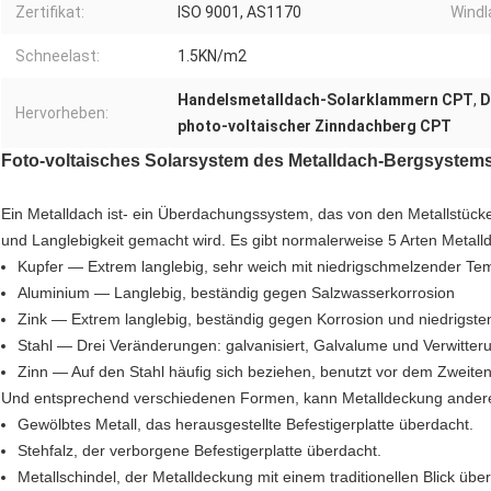
Zertifikat:
ISO 9001, AS1170
Windl
Schneelast:
1.5KN/m2
Handelsmetalldach-Solarklammern CPT
,
D
Hervorheben:
photo-voltaischer Zinndachberg CPT
Foto-voltaisches Solarsystem des Metalldach-Bergsystem
Ein Metalldach ist- ein Überdachungssystem, das von den Metallstück
und Langlebigkeit gemacht wird. Es gibt normalerweise 5 Arten Metall
Kupfer — Extrem langlebig, sehr weich mit niedrigschmelzender Te
Aluminium — Langlebig, beständig gegen Salzwasserkorrosion
Zink — Extrem langlebig, beständig gegen Korrosion und niedrigst
Stahl — Drei Veränderungen: galvanisiert, Galvalume und Verwitteru
Zinn — Auf den Stahl häufig sich beziehen, benutzt vor dem Zweiten
Und entsprechend verschiedenen Formen, kann Metalldeckung andere 
Gewölbtes Metall, das herausgestellte Befestigerplatte überdacht.
Stehfalz, der verborgene Befestigerplatte überdacht.
Metallschindel, der Metalldeckung mit einem traditionellen Blick übe