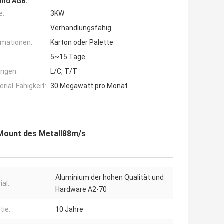
and AGB:
e:
3KW
Verhandlungsfähig
rmationen:
Karton oder Palette
5~15 Tage
ngen:
L/C, T/T
ial-Fähigkeit:
30 Megawatt pro Monat
Mount des Metall88m/s
Aluminium der hohen Qualität und
ial:
Hardware A2-70
tie:
10 Jahre