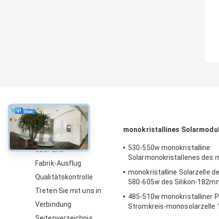
über
monokristallines Solarmodu
530-550w monokristalline
Über uns
Solarmonokristallenes des 
Fabrik-Ausflug
monokristalline Solarzelle d
Qualitätskontrolle
580-605w des Silikon-182m
Treten Sie mit uns in
485-510w monokristalliner 
Verbindung
Stromkreis-monosolarzelle
Seitenverzeichnis