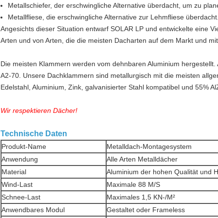
Metallschiefer, der erschwingliche Alternative überdacht, um zu plan
Metallfliese, die erschwingliche Alternative zur Lehmfliese überdacht
Angesichts dieser Situation entwarf SOLAR LP und entwickelte eine V
Arten und von Arten, die die meisten Dacharten auf dem Markt und mi
Die meisten Klammern werden vom dehnbaren Aluminium hergestellt. A
A2-70. Unsere Dachklammern sind metallurgisch mit die meisten allgem
Edelstahl, Aluminium, Zink, galvanisierter Stahl kompatibel und 55% Al
Wir respektieren Dächer!
Technische Daten
Produkt-Name
Metalldach-Montagesystem
Anwendung
Alle Arten Metalldächer
Material
Aluminium der hohen Qualität und 
Wind-Last
Maximale 88 M/S
Schnee-Last
Maximales 1,5 KN-/M²
Anwendbares Modul
Gestaltet oder Frameless