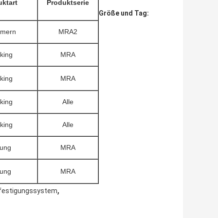
ktart
Produktserie
Größe und Tag:
mern
MRA2
king
MRA
king
MRA
king
Alle
king
Alle
ung
MRA
ung
MRA
,
efestigungssystem