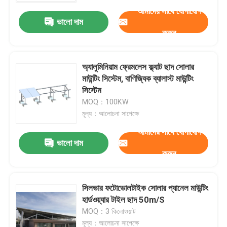
আমাদের সাথে যোগাযোগ
ভালো দাম
করুন
অ্যালুমিনিয়াম ফ্রেমলেস ফ্ল্যাট ছাদ সোলার
মাউন্টিং সিস্টেম, বাণিজ্যিক ব্যালাস্ট মাউন্টিং
সিস্টেম
MOQ：100KW
মূল্য：আলোচনা সাপেক্ষে
আমাদের সাথে যোগাযোগ
ভালো দাম
করুন
বাড়ি
সিলভার ফটোভোলটাইক সোলার প্যানেল মাউন্টিং
পণ্য
হার্ডওয়্যার টাইল ছাদ 50m/S
MOQ：3 কিলোওয়াট
ভিডিও
মূল্য：আলোচনা সাপেক্ষে