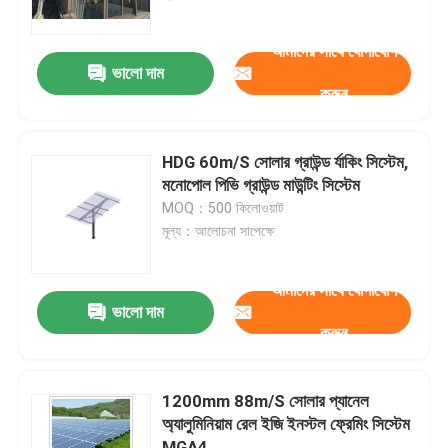
আমাদের সাথে যোগাযোগ
ভিআর শো
ভালো দাম
করুন
আমাদের সম্পর্কে
HDG 60m/S সোলার গ্রাউন্ড র্যাকিং সিস্টেম,
কারখানা ভ্রমণ
মনোপোল পিভি গ্রাউন্ড মাউন্টিং সিস্টেম
MOQ：500 কিলোওয়াট
মূল্য：আলোচনা সাপেক্ষে
মান নিয়ন্ত্রণ
আমাদের সাথে যোগাযোগ
যোগাযোগ করুন
ভালো দাম
করুন
মামলা
1200mm 88m/S সোলার প্যানেল
অ্যালুমিনিয়াম রেল ইজি ইনস্টল ফ্রেমিং সিস্টেম
সোলার পিভি মাউন্টিং সিস্টেম
MGA4