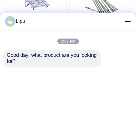
Lipu
অফ গ্রিড 3kw সোলার প্যানেল
4.6 মিমি 7.9 মিমি সোলার কেবল
ফটোভোলটাইক সিস্টেম মনো পলি
টাই , সোলার প্যানেল মাউন্ট করার
আনুষাঙ্গিকগুলির জন্য Sus304
2:09 AM
স্টেইনলেস স্টীল জিপ টাই
ভালো দাম
ভালো দাম
Good day, what product are you looking 
for?
আমাদের সাথে যোগাযোগ করুন
আমাদের সাথে যোগাযোগ করুন
আরো দেখুন
বাড়ি
আমাদের সম্পর্কে
আমাদের সাথে যোগাযোগ করুন
Desktop Site
সাইট ম্যাপ
Privacy Policy