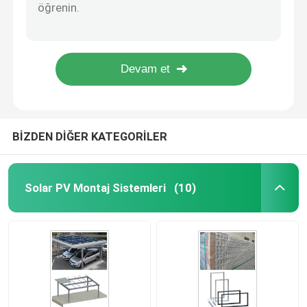
Q235B HDG Ayarlanabilir Zemin Montajlı Solar Raf Vidalı Panel Yapısı
Yan Fotovoltaik Fayans Kancası Güneş Montajı, AL6005 Solar Fayans Montajı
Metal Çatı Güneş Montaj sistemi
Ayarlanabilir Alüminyum Kiremit Çatı Güneş Montaj Sistemi Ev Paneli Kancaları
Çakma Kazık Yere Monte Güneş Sistemi HDG Panel Çelik Çerçeve
Kiremit Çatı Güneş Montaj Sistemi
Kazık Tahrikli HDG Çelik Güneş Yapısı 60m / S Yere Monte Raf
Düz Çatı Güneş Montaj Sistemi
BİZDEN DİĞER KATEGORİLER
Güneş Paneli Fotovoltaik Sistemi
Solar PV Montaj Sistemleri
(10)
Alüminyum Güneş Montaj Yapısı
Çelik Güneş Yapısı
Güneş Paneli Carport