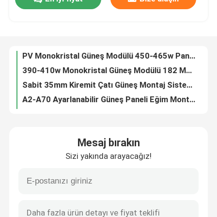
Tek Kazıklı Çelik Güneş Yapısı 10-30 Derece Güneş Paneli Zemin Montaj Sistemleri
PV Monokristal Güneş Modülü 450-465w Paneller 182x182-M-60-MH
SG Gösterisi
390-410w Monokristal Güneş Modülü 182 Monokristal Silikon Güneş Pilleri
Sabit 35mm Kiremit Çatı Güneş Montaj Sistemi Alüminyum Panel
A2-A70 Ayarlanabilir Güneş Paneli Eğim Montaj Braketleri, Alüminyum Güneş Kiremit Çatı Braketi
Hakkımızda
Fotovoltaik Ticari Ray Daha Az Solar Montajlı Konut Alüminyum Panel Braketleri
Tek Sütunlu HDG Çelik Solar Carport Beton Tabanlı PV Yapıları
Fabrika turu
4 Kolonlu Fotovoltaik Güneş Paneli Carport Alüminyum Otopark Sistemi
Yükseltilmiş Ticari Metal Çatı Güneş Montaj Sistemi Alüminyum Panel Klipsleri
Kalite kontrol
Güneş Panelleri için Üçgen Fotovoltaik Metal Çatı Kelepçeleri 60m / S Oluklu
Mesaj bırakın
10 Derece Düz Çatı Güneş Montaj Sistemi Fotovoltaik Çerçeveli Balast Paneli
Bize Ulaşın
Sizi yakında arayacağız!
Alüminyum Çerçevesiz Düz Çatı Güneş Montaj Sistemi, Ticari Balast Montaj Sistemi
HDG Çelik Balastlı Solar Montaj Sistemleri Fotovoltaik Düz Çatı Rafı
Vakalar
Üçgen 60m/S Metal Çatı Solar Montaj Sistemi Ayarlanabilir Dik Dikiş
Vidalı Q235B Yere Monte Güneş Enerjili Raf Sistemleri 2000 Alüminyum Güneş Yapısı
Solar PV Montaj Sistemleri