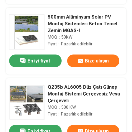
500mm Alüminyum Solar PV
Montaj Sistemleri Beton Temel
Zemin MGAS-I
MOQ：50KW
Fiyat：Pazarlık edilebilir
En iyi fiyat
Bize ulaşın
Q235b AL6005 Düz Çatı Güneş
Ev
Montaj Sistemi Çerçevesiz Veya
Çerçeveli
MOQ：500 KW
Ürünler
Fiyat：Pazarlık edilebilir
videolar
En iyi fiyat
Bize ulaşın