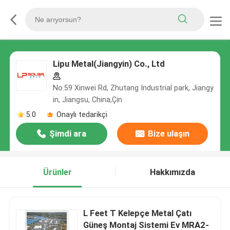
Lipu Metal(Jiangyin) Co., Ltd
No.59 Xinwei Rd, Zhutang Industrial park, Jiangy
in, Jiangsu, China,Çin
5.0
Onaylı tedarikçi
Şimdi ara
Bize ulaşın
Ürünler
Hakkımızda
L Feet T Kelepçe Metal Çatı
Güneş Montaj Sistemi Ev MRA2-