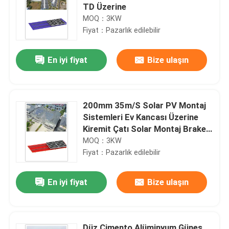
TD Üzerine
MOQ：3KW
Fiyat：Pazarlık edilebilir
En iyi fiyat
Bize ulaşın
200mm 35m/S Solar PV Montaj
Sistemleri Ev Kancası Üzerine
Kiremit Çatı Solar Montaj Braketi
MRA1
MOQ：3KW
Fiyat：Pazarlık edilebilir
En iyi fiyat
Bize ulaşın
Düz Çimento Alüminyum Güneş