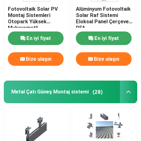
Fotovoltaik Solar PV
Alüminyum Fotovoltaik
Güneş paneli çerçevesi
Montaj Sistemleri
Solar Raf Sistemi
Otopark Yüksek
Eloksal Panel Çerçevesi
Mukavemetli
PFA
Alüminyum Carport
Telekom Güneş Enerjisi Sistemleri
En iyi fiyat
En iyi fiyat
CPT
Monokristal Güneş Modülü
Bize ulaşın
Bize ulaşın
Polikristal Güneş Modülü
Metal Çatı Güneş Montaj sistemi
(28)