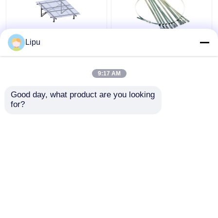
Lipu
Off Grid 3kw Güneş
4.6mm 7.9mm Güneş
Paneli Fotovoltaik
Kablo Bağı, Güneş
Sistem Mono Poli
Paneli Montaj
9:17 AM
Aksesuarları için
Sus304 Paslanmaz
En iyi fiyat
En iyi fiyat
Good day, what product are you looking 
Çelik Zip Bağları
for?
Bize ulaşın
Bize ulaşın
Daha fazla göster
Ana sayfa
Hakkımızda
Bize ulaşın
Desktop Site
Site Haritası
Privacy Policy