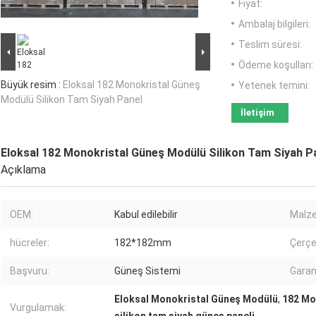
Fiyat:
Ambalaj bilgileri:
Teslim süresi:
Ödeme koşulları:
Büyük resim :
Eloksal 182 Monokristal Güneş
Yetenek temini:
Modülü Silikon Tam Siyah Panel
İletişim
Eloksal 182 Monokristal Güneş Modülü Silikon Tam Siyah P
Açıklama
OEM:
Kabul edilebilir
Malz
hücreler:
182*182mm
Çerçe
Başvuru:
Güneş Sistemi
Garan
Eloksal Monokristal Güneş Modülü
,
182 Mo
Vurgulamak: