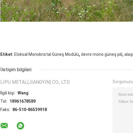
,
,
Etiket:
Eloksal Monokristal Güneş Modülü
devre mono güneş pili
alaş
İletişim bilgileri
LIPU METAL(JIANGYIN) CO., LTD
Sorgunuzu
İlgili kişi:
Wang
Tel:
18961678589
Faks:
86-510-86539918