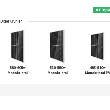
Diğer ürünler
580-605w
530-550w
485-510w
Monokristal
Monokristal
Monokristal P
Modül Silikon
Güneş Modülü
Modül Devresi
182mm Güneş Pili
182 Mono Kristal
Mono Güneş Pil
182x182