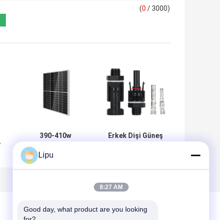
(
0
/ 3000)
390-410w
Erkek Dişi Güneş
V
Monokristal
Paneli Tel
Lipu
Güneş Modülü
Konnektörü, MC4
i
182 Monokristal
Fotovoltaik
Silikon Güneş
Konnektör
Pilleri
8:27 AM
Good day, what product are you looking 
for?