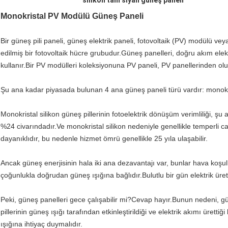
silikon tam siyah güneş paneli
Monokristal PV Modülü Güneş Paneli
Bir güneş pili paneli, güneş elektrik paneli, fotovoltaik (PV) modülü v
edilmiş bir fotovoltaik hücre grubudur.Güneş panelleri, doğru akım elekt
kullanır.Bir PV modülleri koleksiyonuna PV paneli, PV panellerinden oluş
Şu ana kadar piyasada bulunan 4 ana güneş paneli türü vardır: monokrist
Monokristal silikon güneş pillerinin fotoelektrik dönüşüm verimliliği, ş
%24 civarındadır.Ve monokristal silikon nedeniyle genellikle temperli c
dayanıklıdır, bu nedenle hizmet ömrü genellikle 25 yıla ulaşabilir.
Ancak güneş enerjisinin hala iki ana dezavantajı var, bunlar hava koşul
çoğunlukla doğrudan güneş ışığına bağlıdır.Bulutlu bir gün elektrik üreti
Peki, güneş panelleri gece çalışabilir mi?Cevap hayır.Bunun nedeni, gün
pillerinin güneş ışığı tarafından etkinleştirildiği ve elektrik akımı üretti
ışığına ihtiyaç duymalıdır.