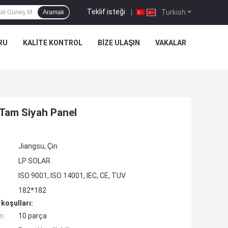
Teklif isteği
|
Turkish
Aramak
RU
KALITE KONTROL
BIZE ULAŞIN
VAKALAR
 Tam Siyah Panel
Jiangsu, Çin
LP SOLAR
ISO 9001, ISO 14001, IEC, CE, TUV
182*182
koşulları:
ı:
10 parça