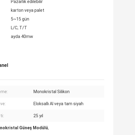
Pazarlık edilebilir
karton veya palet
5~15 gün
L/C, T/T
ayda 40mw
anel
eme:
Monokristal Silikon
ve:
Eloksallı Al veya tam siyah
ti:
25 yıl
nokristal Güneş Modülü
,