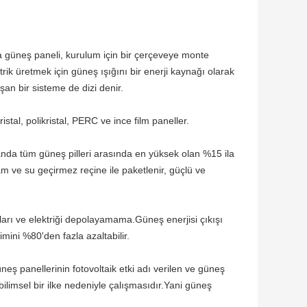
eya güneş paneli, kurulum için bir çerçeveye monte
rik üretmek için güneş ışığını bir enerji kaynağı olarak
an bir sisteme de dizi denir.
al, polikristal, PERC ve ince film paneller.
u anda tüm güneş pilleri arasında en yüksek olan %15 ila
am ve su geçirmez reçine ile paketlenir, güçlü ve
ları ve elektriği depolayamama.Güneş enerjisi çıkışı
mini %80'den fazla azaltabilir.
eş panellerinin fotovoltaik etki adı verilen ve güneş
ği bilimsel bir ilke nedeniyle çalışmasıdır.Yani güneş