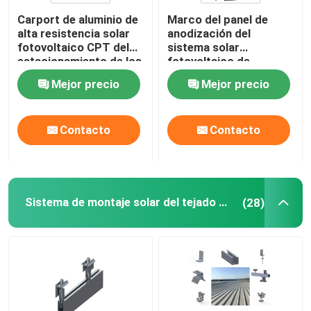
Carport de aluminio de
Marco del panel de
Marco del panel solar
alta resistencia solar
anodización del
fotovoltaico CPT del
sistema solar
estacionamiento de los
fotovoltaico de
sistemas del montaje
aluminio del tormento
Sistemas eléctricos solares de las telecomunicacione
Mejor precio
Mejor precio
del picovoltio
PFA
módulo solar monocristalino
Contacto
Contacto
módulo solar policristalino
Sistema de montaje solar del tejado del metal
(28)