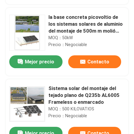
la base concreta picovoltio de
los sistemas solares de aluminio
del montaje de 500m m molió
MGAS-I
MOQ：50kW
Precio：Negociable
Mejor precio
Contacto
Sistema solar del montaje del
Hogar
tejado plano de Q235b AL6005
Frameless o enmarcado
MOQ：500 KILOVATIOS
Productos
Precio：Negociable
Vídeos
Mejor precio
Contacto