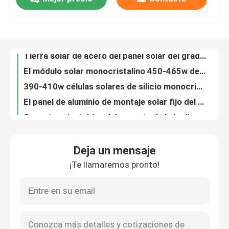
Tierra solar de acero del panel solar del grado de la estructura 10-30 de la sola pila que monta sistemas
El módulo solar monocristalino 450-465w del picovoltio artesona 182x182-M-60-MH
Demostración de VR
390-410w células solares de silicio monocristalinas del módulo 182 solares monocristalinos
El panel de aluminio de montaje solar fijo del sistema del tejado de teja de 35m m
Soportes ajustables del soporte de la inclinación del panel solar A2-A70, soporte solar de aluminio del tejado de teja
Sobre nosotros
Carril comercial fotovoltaico menos los soportes de aluminio residenciales del panel del soporte solar
La base concreta picovoltio del solo de la columna Carport solar de acero del HDG estructura
Viaje de la fábrica
Sistema de aluminio del estacionamiento del Carport fotovoltaico del panel solar de 4 columnas
Clips de aluminio de montaje solares aumentados del panel del sistema del tejado comercial del metal
Control de calidad
Las abrazaderas fotovoltaicas del tejado del metal del triángulo para los paneles solares 60m/S acanalaron
Deja un mensaje
El panel enmarcado fotovoltaico de montaje solar del lastre del sistema del tejado plano de 10 grados
Éntrenos en contacto con
¡Te llamaremos pronto!
Sistema solar Frameless de aluminio del montaje del tejado plano, sistema comercial del montaje del lastre
El acero del HDG estabilizó el tormento fotovoltaico de montaje solar del tejado plano de los sistemas
Casos
Costura permanente ajustable de montaje solar del sistema del tejado del metal del triángulo 60m/S
El tornillo Q235B molió la estructura solar de aluminio de los sistemas 2000 solares del tormento del soporte
picovoltio solar que monta sistemas