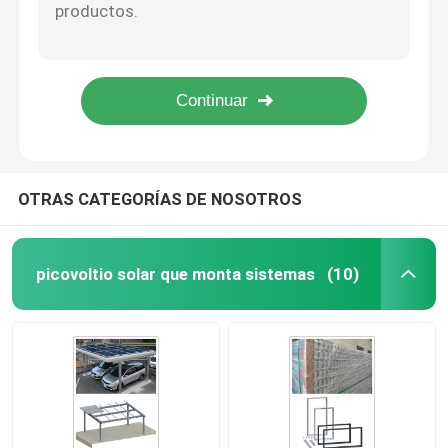
Estructura del panel solar del tornillo del estante del soporte de tierra ajustable de Q235B HDG
Montaje solar del gancho fotovoltaico lateral de la teja, soporte solar de la teja AL6005
Sistema de montaje solar del tejado del metal
Ganchos de montaje solares de aluminio ajustables del panel del hogar del sistema del tejado de teja
Marco de acero de tierra de presión del panel de la Sistema Solar HDG del soporte de la pila
Sistema de montaje solar del tejado de teja
La estructura solar de acero conducida pila 60m/S del HDG molió el tormento del soporte
Sistema de montaje solar del tejado plano
OTRAS CATEGORÍAS DE NOSOTROS
Sistema fotovoltaico del panel solar
picovoltio solar que monta sistemas
(10)
Estructura de montaje solar de aluminio
Estructura solar de acero
Carport del panel solar