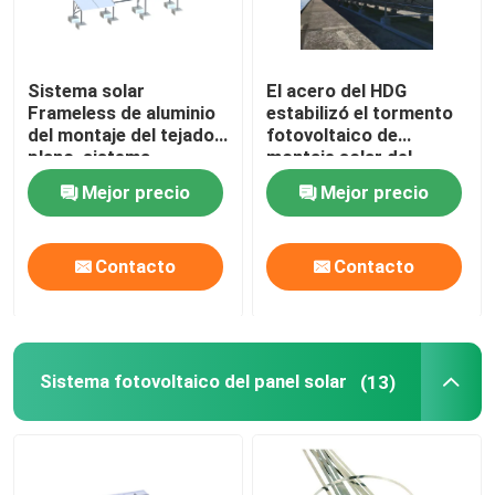
Sistema solar
El acero del HDG
Frameless de aluminio
estabilizó el tormento
del montaje del tejado
fotovoltaico de
plano, sistema
montaje solar del
comercial del montaje
tejado plano de los
Mejor precio
Mejor precio
del lastre
sistemas
Contacto
Contacto
Sistema fotovoltaico del panel solar
(13)