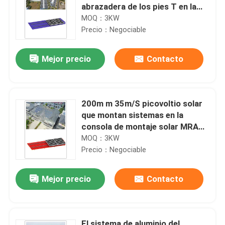
abrazadera de los pies T en la
casa MRA2-TD
MOQ：3KW
Precio：Negociable
Mejor precio
Contacto
200m m 35m/S picovoltio solar
que montan sistemas en la
consola de montaje solar MRA1
del tejado de teja del gancho de
MOQ：3KW
la casa
Precio：Negociable
Mejor precio
Contacto
El sistema de aluminio del