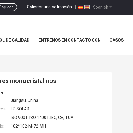
Solicitar una cotización
|
Spanish
úsqueda
L DE CALIDAD
ÉNTRENOS EN CONTACTO CON
CASOS
res monocristalinos
to:
Jiangsu, China
rca:
LP SOLAR
ISO 9001, ISO 14001, IEC, CE, TUV
o:
182*182-M-72-MH