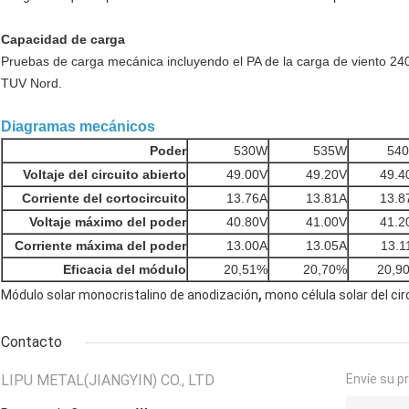
Capacidad de carga
Pruebas de carga mecánica incluyendo el PA de la carga de viento 240
TUV Nord.
Diagramas mecánicos
Poder
530W
535W
54
Voltaje del circuito abierto
49.00V
49.20V
49.4
Corriente del cortocircuito
13.76A
13.81A
13.8
Voltaje máximo del poder
40.80V
41.00V
41.2
Corriente máxima del poder
13.00A
13.05A
13.1
Eficacia del módulo
20,51%
20,70%
20,9
,
Módulo solar monocristalino de anodización
mono célula solar del cir
Contacto
LIPU METAL(JIANGYIN) CO., LTD
Envíe su p