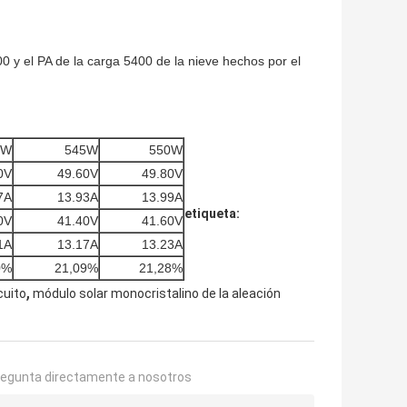
0 y el PA de la carga 5400 de la nieve hechos por el
0W
545W
550W
0V
49.60V
49.80V
7A
13.93A
13.99A
etiqueta:
0V
41.40V
41.60V
1A
13.17A
13.23A
0%
21,09%
21,28%
,
cuito
módulo solar monocristalino de la aleación
regunta directamente a nosotros