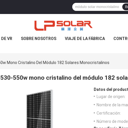
B
DE VR
SOBRE NOSOTROS
VIAJE DE LA FÁBRICA
CONTRO
0w Mono Cristalino Del Módulo 182 Solares Monocristalinos
530-550w mono cristalino del módulo 182 sola
Datos del produc
Lugar de origen:
Nombre de la ma
Certificación:
Número de model