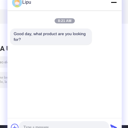
Lipu
monocristalinas
alambre del panel
del módulo 182
solar, conector
o
solares
fotovoltaico MC4
monocristalinos
8:21 AM
o
Good day, what product are you looking 
for?
A UN MENSAJE