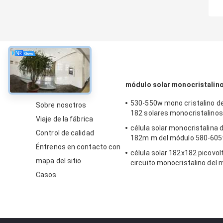
Sobre
módulo solar monocristalin
530-550w mono cristalino d
Sobre nosotros
182 solares monocristalinos
Viaje de la fábrica
célula solar monocristalina de
Control de calidad
182m m del módulo 580-60
Éntrenos en contacto con
célula solar 182x182 picovolt
mapa del sitio
circuito monocristalino del 
485-510w mono
Casos