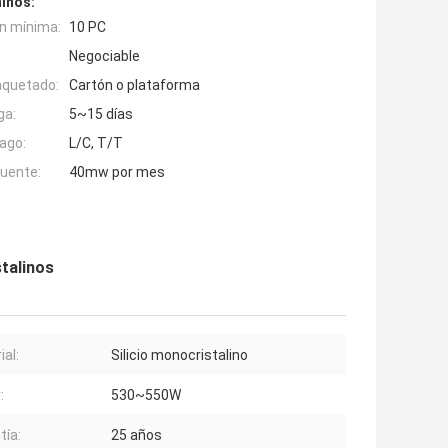
inos:
n mínima:
10 PC
Negociable
aquetado:
Cartón o plataforma
ga:
5~15 días
ago:
L/C, T/T
fuente:
40mw por mes
talinos
ial:
Silicio monocristalino
:
530~550W
tía:
25 años