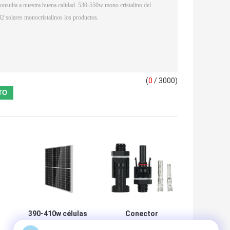
(
0
/ 3000)
390-410w células
Conector
solares de silicio
hembra-varón del