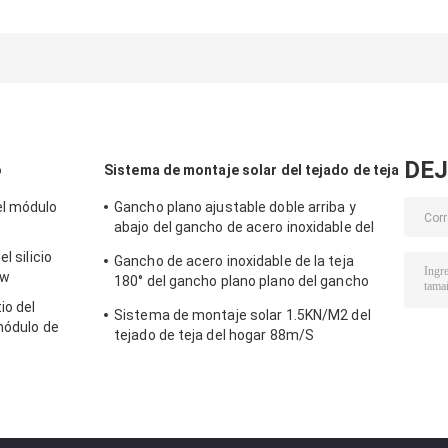
anodización del
del silicio 182m m
picovoltio del
silicón solar
del módulo 580-
circuito
monocristalino
605w
monocristalin
del módulo 182
del módulo de
485-510w mon
DEJ
o
Sistema de montaje solar del tejado de teja
el módulo
Gancho plano ajustable doble arriba y
abajo del gancho de acero inoxidable del
gancho ajustable principalmente para
l silicio
Gancho de acero inoxidable de la teja
Europa
5w
180° del gancho plano plano del gancho
principalmente para Europa
io del
Sistema de montaje solar 1.5KN/M2 del
módulo de
tejado de teja del hogar 88m/S