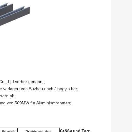
Co., Ltd vorher genannt;
de verlagert von Suzhou nach Jiangyin her;
tern ab;
s und von 500MW für Aluminiumrahmen;
Größe und Tag:
-Bereich
Probieren des