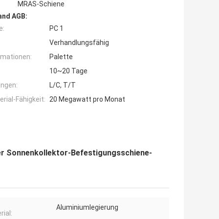
MRAS-Schiene
and AGB:
e:
PC 1
Verhandlungsfähig
rmationen:
Palette
10~20 Tage
ngen:
L/C, T/T
ial-Fähigkeit:
20 Megawatt pro Monat
er Sonnenkollektor-Befestigungsschiene-
Aluminiumlegierung
rial: