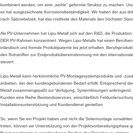
kombiniert werden, um eine „wohle“ geformte Struktur zu machen. Und
es hat ausgezeichnete Korrosionsbeständigkeit. Wir hatten der aus drit
nach Salznebelzeit, hat das rostfeste des Materials den höchsten Stand
Als PV-Unternehmen hat Lipu-Metall sich auf den R&D, die Produktion
DER PV-Rahmen konzentriert. Wegen Lipu-Metalls hat einen Berufsentw
inländisch und fremde Produktpatente bis jetzt erhalten. Berufsproduk
den Rohstoffen zur Endproduktübereinstimmung mit den internationa
steuert.
Lipu-Metall kann herkömmliche PV-Montagesystemprodukte und -zusät
anbieten, der den kundengebundenen Bedarf erfüllt. Entsprechend der S
Metall zusammengepaßt zur Verfügung, Systemlösungen anbringend. 
Kunden eine Reihe Beistandsservices, einschließlich Felduntersuchun
Installationsunterstützung und Kundendienst genießen.
So, wenn Sie ein Projekt haben und nicht die Solarmontage vorwählen
treten, können wir Unterstützung von der Projektvorbereitungsphase 