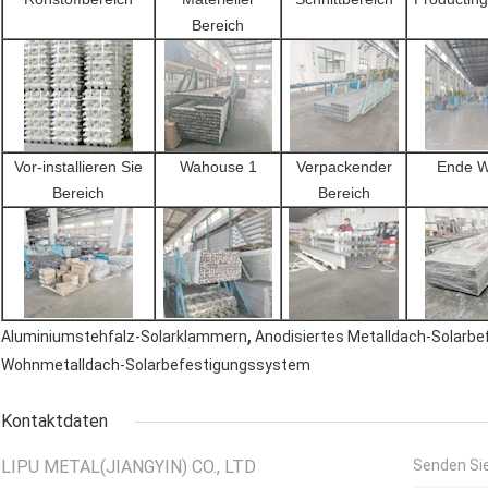
Bereich
Vor-installieren Sie
Wahouse 1
Verpackender
Ende W
Bereich
Bereich
,
Aluminiumstehfalz-Solarklammern
Anodisiertes Metalldach-Solarb
Wohnmetalldach-Solarbefestigungssystem
Kontaktdaten
LIPU METAL(JIANGYIN) CO., LTD
Senden Sie