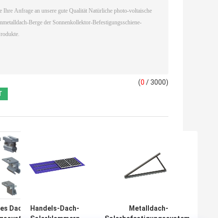
(
0
/ 3000)
hes Dach-
Handels-Dach-
Metalldach-