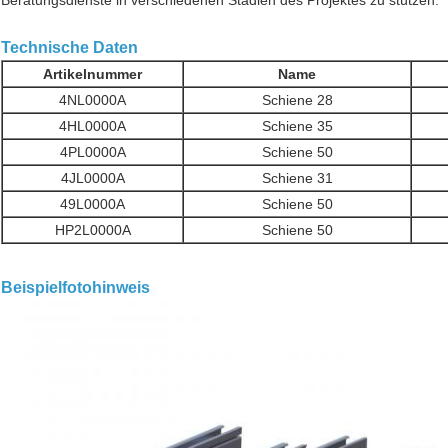
Beratungsdienste in verschiedenen Stadien des Projektes zu stützen.
Technische Daten
Artikelnummer
Name
4NL0000A
Schiene 28
4HL0000A
Schiene 35
4PL0000A
Schiene 50
4JL0000A
Schiene 31
49L0000A
Schiene 50
HP2L0000A
Schiene 50
Beispielfotohinweis