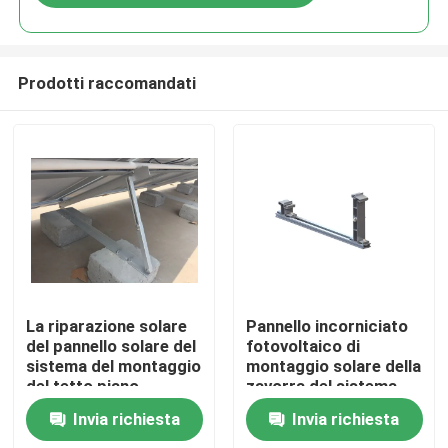
Prodotti raccomandati
Casa
La riparazione solare
Pannello incorniciato
del pannello solare del
fotovoltaico di
sistema del montaggio
montaggio solare della
Prodotti
del tetto piano
zavorra del sistema
inquadra i supporti di
del tetto piano da 10
Invia richiesta
Invia richiesta
attacco di inclinazione
gradi
Video
del pannello solare