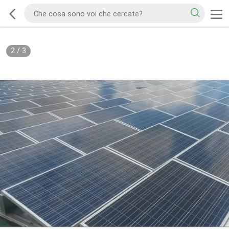
2
/
3