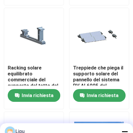
Manifestazione di VR
Circa noi
Giro della fabbrica
Racking solare
Treppiede che piega il
Controllo di qualità
equilibrato
supporto solare del
commerciale del
pannello del sistema
supporto del tetto del
PV AL6005 del
sistema solare del
montaggio del tetto
Contattici
Invia richiesta
Invia richiesta
montaggio
piano
incorniciato 5 gradi
del tetto piano
Casi
pv solare che monta i sistemi
Lipu