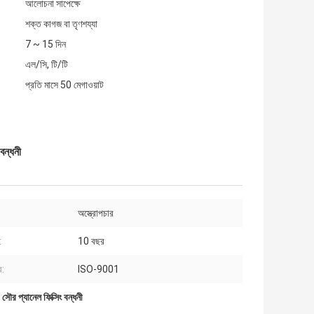
আলোচনা সাপেক্ষে
শক্ত কাগজ বা তৃণশয্যা
7 ~ 15 দিন
এল/সি, টি/টি
প্রতি মাসে 50 মেগাওয়াট
 বন্ধনী
অস্ত্রোপচার
:
10 বছর
র:
ISO-9001
,
সৌর প্যানেল ফিক্সিং বন্ধনী