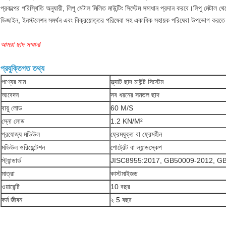
প্রকল্পের পরিস্থিতি অনুযায়ী, লিপু মেটাল মিলিত মাউন্টিং সিস্টেম সমাধান প্রদান করবে।লিপু মেটাল 
ডিজাইন, ইনস্টলেশন সমর্থন এবং বিক্রয়োত্তর পরিষেবা সহ একাধিক সহায়ক পরিষেবা উপভোগ করত
আমরা ছাদ সম্মান!
প্রযুক্তিগত তথ্য
পণ্যের নাম
ফ্ল্যাট ছাদ মাউন্ট সিস্টেম
আবেদন
সব ধরনের সমতল ছাদ
বায়ু লোড
60 M/S
স্নো লোড
1.2 KN/M²
প্রযোজ্য মডিউল
ফ্রেমযুক্ত বা ফ্রেমহীন
মডিউল ওরিয়েন্টেশন
পোর্ট্রেট বা ল্যান্ডস্কেপ
স্ট্যান্ডার্ড
JISC8955:2017, GB50009-2012, G
মাত্রা
কাস্টমাইজড
ওয়ারেন্টি
10 বছর
কর্ম জীবন
২ 5 বছর