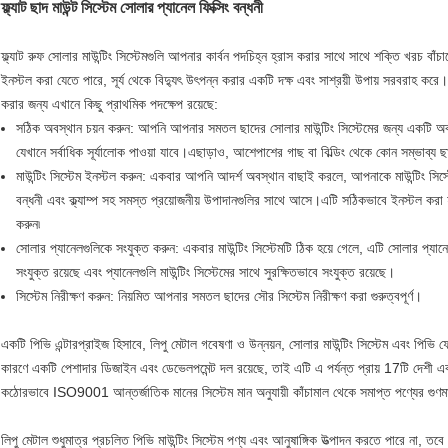
ফ্ল্যাট ছাদ মাউন্ট সিস্টেম সোলার প্যানেল ফিক্সিং বন্ধনী
ফ্ল্যাট রুফ সোলার মাউন্টিং সিস্টেমগুলি আপনার কার্বন পদচিহ্ন হ্রাস করার সাথে সাথে শক্তি খরচ বাঁ
ইনস্টল করা যেতে পারে, সূর্য থেকে বিদ্যুৎ উৎপন্ন করার একটি দক্ষ এবং সাশ্রয়ী উপায় সরবরাহ ক
করার জন্য এখানে কিছু প্রাথমিক পদক্ষেপ রয়েছে:
সঠিক অবস্থান চয়ন করুন: আপনি আপনার সমতল ছাদের সোলার মাউন্টিং সিস্টেমের জন্য একটি অবস
যেখানে সর্বাধিক সূর্যালোক পাওয়া যাবে।এছাড়াও, আশেপাশের গাছ বা বিল্ডিং থেকে কোন সম্ভাব্য ছ
মাউন্টিং সিস্টেম ইনস্টল করুন: একবার আপনি আদর্শ অবস্থান বাছাই করলে, আপনাকে মাউন্টিং সিস
বন্ধনী এবং ক্ল্যাম্প সহ সমস্ত প্রয়োজনীয় উপাদানগুলির সাথে আসে।এটি সঠিকভাবে ইনস্টল করা হয়ে
করুন৷
সোলার প্যানেলগুলিকে সংযুক্ত করুন: একবার মাউন্টিং সিস্টেমটি ঠিক হয়ে গেলে, এটি সোলার প্যান
সংযুক্ত রয়েছে এবং প্যানেলগুলি মাউন্টিং সিস্টেমের সাথে সুরক্ষিতভাবে সংযুক্ত রয়েছে।
সিস্টেম নিরীক্ষণ করুন: নিয়মিত আপনার সমতল ছাদের সৌর সিস্টেম নিরীক্ষণ করা গুরুত্বপূর্ণ।
একটি পিভি এন্টারপ্রাইজ হিসাবে, লিপু মেটাল গবেষণা ও উন্নয়ন, সোলার মাউন্টিং সিস্টেম এবং পিভ
কারণে একটি পেশাদার ডিজাইন এবং ডেভেলপমেন্ট দল রয়েছে, তাই এটি এ পর্যন্ত প্রায় 17টি দেশী এব
কঠোরভাবে ISO9001 আন্তর্জাতিক মানের সিস্টেম মান অনুযায়ী কাঁচামাল থেকে সমাপ্ত পণ্যের গুণমান
লিপু মেটাল শুধুমাত্র প্রচলিত পিভি মাউন্টিং সিস্টেম পণ্য এবং আনুষাঙ্গিক উত্পাদন করতে পারে না