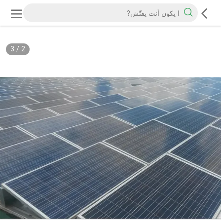
3
/
2