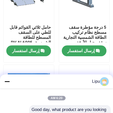
عرض الواقع الافتراضي
5 درجة مؤطرة سقف
حامل ثلاثي القوائم قابل
معلومات عنا
مسطح نظام تركيب
للطي على السقف
الطاقة الشمسية التجارية
المسطح للطاقة
سقف جبل الأرفف
الشمسية. PV AL6005
جولة في المعمل
الشمسية
لوحة جبل
إرسال استفسار
إرسال استفسار
رقابة جودة
اتصل بنا
Lipu
حالات
6:20 AM
Good day, what product are you looking 
أنظمة تركيب الطاقة الشمسية الكهروضوئية