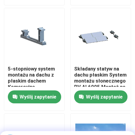
Pokaz VR
O nas
Wycieczka po fabryce
5-stopniowy system
Składany statyw na
Kontrola jakości
montażu na dachu z
dachu płaskim System
płaskim dachem
montażu słonecznego
Komercyjne
PV AL6005 Montaż na
balastowane regały
panelu
Skontaktuj się z nami
Wyślij zapytanie
Wyślij zapytanie
słoneczne do montażu
na dachu
Sprawy
Systemy montażu fotowoltaicznego słonecznego