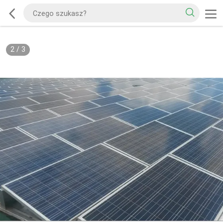
2
/
3