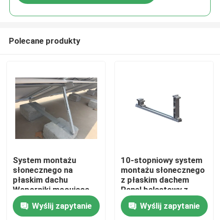
Polecane produkty
Dom
System montażu
10-stopniowy system
słonecznego na
montażu słonecznego
płaskim dachu
z płaskim dachem
Produkty
Wsporniki mocujące
Panel balastowy z
do paneli słonecznych
ramą fotowoltaiczną
Wyślij zapytanie
Wyślij zapytanie
Wsporniki montażowe
Filmy
do paneli słonecznych