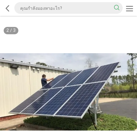
2
/
3