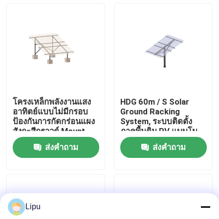
การแสดง VR
เกี่ยวกับเรา
ทัวร์โรงงาน
โครงเหล็กพลังงานแสง
HDG 60m / S Solar
อาทิตย์แบบไม่มีกรอบ
Ground Racking
ควบคุมคุณภาพ
ป้องกันการกัดกร่อนแผง
System, ระบบติดตั้ง
สังกะสีกราวด์ Mount
ภาคพื้นดิน PV แบบโม
Rack
โนโพล
ส่งคำถาม
ส่งคำถาม
ติดต่อเรา
กรณี
Lipu
ระบบติดตั้งพลังงานแสงอาทิตย์