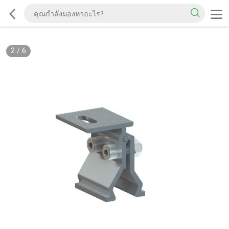
2
/
6