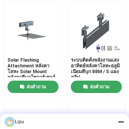
การแสดง VR
เกี่ยวกับเรา
ทัวร์โรงงาน
Solar Flashing
ระบบติดตั้งพลังงานแสง
Attachment หลังคา
อาทิตย์หลังคาโลหะอลูมิ
ควบคุมคุณภาพ
โลหะ Solar Mount
เนียมดีบุก 88M / S แผง
หลังคาดีบุกโซลาร์เซลล์
คลิป
ส่งคำถาม
ส่งคำถาม
ติดต่อเรา
กรณี
Lipu
ระบบติดตั้งพลังงานแสงอาทิตย์