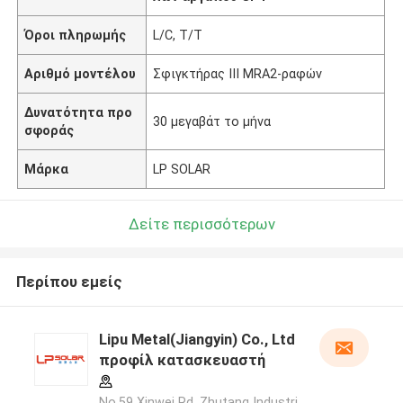
Όροι πληρωμής
L/C, T/T
Αριθμό μοντέλου
Σφιγκτήρας ΙΙΙ MRA2-ραφών
Δυνατότητα προ
30 μεγαβάτ το μήνα
σφοράς
Μάρκα
LP SOLAR
Δείτε περισσότερων
Περίπου εμείς
Lipu Metal(Jiangyin) Co., Ltd
προφίλ κατασκευαστή
No.59 Xinwei Rd, Zhutang Industri