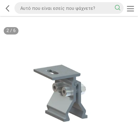
2
/
6