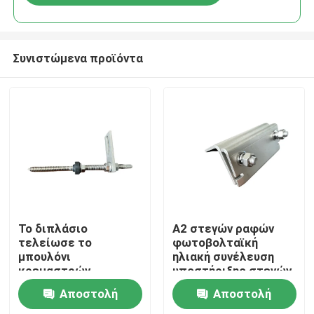
Συνιστώμενα προϊόντα
Σπίτι
Το διπλάσιο
A2 στεγών ραφών
τελείωσε το
φωτοβολταϊκή
μπουλόνι
ηλιακή συνέλευση
Προϊόντα
κρεμαστρών
υποστήριξης στεγών
μπουλονιών με το
PV ραφών
Αποστολή
Αποστολή
πιάτο ανοξείδωτου
σφιγκτηρών μόνιμη
Βίντεο
για τη στέγη