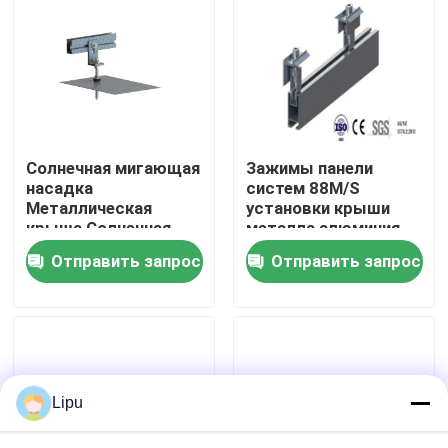
Шоу VR
О нас
Солнечная мигающая
Зажимы панели
Путешествие фабрики
насадка
систем 88M/S
Металлическая
установки крыши
крыша Солнечная
металла алюминия
Проверка качества
фотогальваническая
олова солнечные
Отправить запрос
Отправить запрос
жестяная крыша
Свяжитесь мы
Случаи
Lipu
солнечный pv устанавливая системы