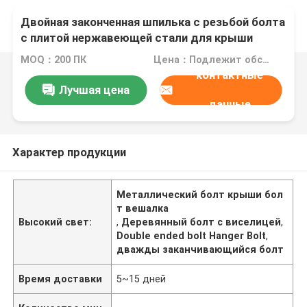
Двойная законченная шпилька с резьбой болта
с плитой нержавеющей стали для крыши
металла с деревянным purlin
MOQ：200 ПК
Цена：Подлежит обсуждению
контактные
Лучшая цена
данные
Характер продукции
Металлический болт крыши бол
т вешалка
Высокий свет:
,
Деревянный болт с виселицей
,
Double ended bolt Hanger Bolt
,
дважды заканчивающийся болт
Время доставки
5~15 дней