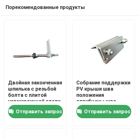
Порекомендованные продукты
Двойная законченная
Собрание поддержки
шпилька с резьбой
PV крыши шва
болта с плитой
положения
Дом
нержавеющей стали
струбцины шва
для крыши металла
крыши A2
Отправить запрос
Отправить запрос
с деревянным purlin
фотовольтайческое
Продукты
солнечное
Видео