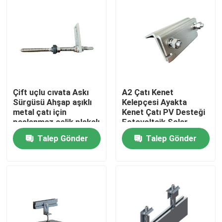
Çift uçlu cıvata Askı
A2 Çatı Kenet
Sürgüsü Ahşap aşıklı
Kelepçesi Ayakta
metal çatı için
Kenet Çatı PV Desteği
paslanmaz çelik plakalı
Fotovoltaik Solar
Montaj
Talep Gönder
Talep Gönder
Ev
Ürünler
videolar