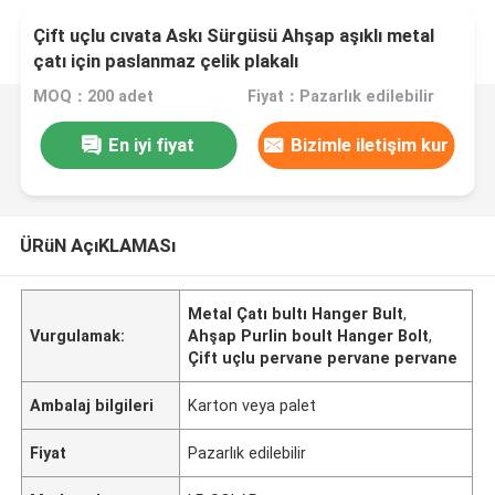
Çift uçlu cıvata Askı Sürgüsü Ahşap aşıklı metal
çatı için paslanmaz çelik plakalı
MOQ：200 adet
Fiyat：Pazarlık edilebilir
En iyi fiyat
Bizimle iletişim kur
ÜRüN AçıKLAMASı
Metal Çatı bultı Hanger Bult
,
Vurgulamak:
Ahşap Purlin boult Hanger Bolt
,
Çift uçlu pervane pervane pervane
Ambalaj bilgileri
Karton veya palet
Fiyat
Pazarlık edilebilir