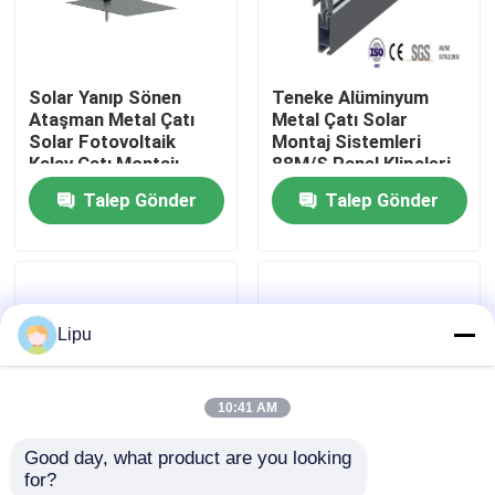
SG Gösterisi
Solar Yanıp Sönen
Teneke Alüminyum
Ataşman Metal Çatı
Metal Çatı Solar
Hakkımızda
Solar Fotovoltaik
Montaj Sistemleri
Kalay Çatı Montajı
88M/S Panel Klipsleri
Talep Gönder
Talep Gönder
Fabrika turu
Kalite kontrol
Lipu
Bize Ulaşın
10:41 AM
Vakalar
Good day, what product are you looking 
for?
Solar PV Montaj Sistemleri
Üçgen 60m/S Metal
Konut Eloksallı Metal