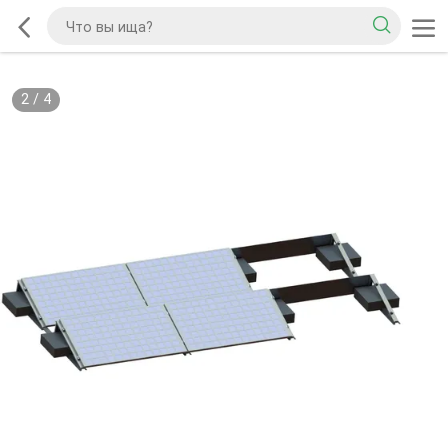
2
/
4