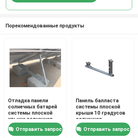
Порекомендованные продукты
Дом
Отладка панели
Панель балласта
солнечных батарей
системы плоской
системы плоской
крыши 10 градусов
Продукты
крыши солнечная
солнечная
устанавливая ставит
устанавливая
Отправить запрос
Отправить запрос
в скобки
фотовольтайческая
Видео
кронштейны наклона
обрамленная