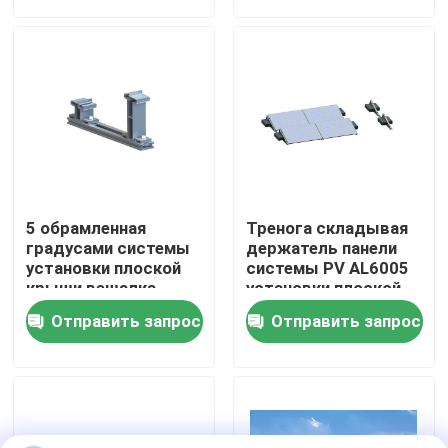
панели солнечных
батарей
Шоу VR
О нас
Путешествие фабрики
5 обрамленная
Тренога складывая
Проверка качества
градусами системы
держатель панели
установки плоской
системы PV AL6005
крыши вешалка
установки плоской
держателя крыши
крыши солнечный
Свяжитесь мы
Отправить запрос
Отправить запрос
солнечной
коммерчески
Ballasted солнечная
Случаи
солнечный pv устанавливая системы