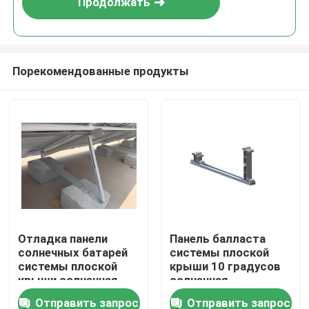
Продолжать
Порекомендованные продукты
Дом
Отладка панели
Панель балласта
солнечных батарей
системы плоской
Продукты
системы плоской
крыши 10 градусов
крыши солнечная
солнечная
устанавливая ставит
устанавливая
Отправить запрос
Отправить запрос
Видео
в скобки
фотовольтайческая