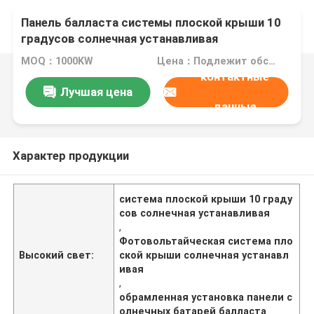
Панель балласта системы плоской крыши 10
градусов солнечная устанавливая
фотовольтайческая обрамленная
MOQ：1000KW
Цена：Подлежит обсуждению
контактные
Лучшая цена
данные
Характер продукции
система плоской крыши 10 граду
сов солнечная устанавливая
,
Фотовольтайческая система пло
Высокий свет:
ской крыши солнечная устанавл
ивая
,
обрамленная установка панели с
олнечных батарей балласта