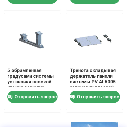
кронштейны наклона
обрамленная
панели солнечных
Шоу VR
батарей
О нас
Путешествие фабрики
Проверка качества
5 обрамленная
Тренога складывая
градусами системы
держатель панели
установки плоской
системы PV AL6005
крыши вешалка
установки плоской
Свяжитесь мы
держателя крыши
крыши солнечный
Отправить запрос
Отправить запрос
солнечной
коммерчески
Случаи
Ballasted солнечная
солнечный pv устанавливая системы