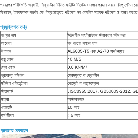
প্রকল্পের পরিস্থিতি অনুযায়ী, লিপু মেটাল মিলিত মাউন্টিং সিস্টেম সমাধান প্রদান করবে।লিপু মেটাল 
ডিজাইন, ইনস্টলেশন সমর্থন এবং বিক্রয়োত্তর পরিষেবা সহ একাধিক সহায়ক পরিষেবা উপভোগ করত
প্রযুক্তিগত তথ্য
পণ্যের নাম
উইন্ডশীল্ড সহ ট্রাইপড স্ট্রাকচার ভাঁজ করা
আবেদন
সব ধরনের সমতল ছাদ
উপাদান
AL6005-T5 এবং A2-70 হার্ডওয়্যার
বায়ু লোড
40 M/S
স্নো লোড
0.8 KN/M²
প্রযোজ্য মডিউল
ফ্রেমযুক্ত বা ফ্রেমহীন
মডিউল ওরিয়েন্টেশন
পোর্ট্রেট বা ল্যান্ডস্কেপ
স্ট্যান্ডার্ড
JISC8955:2017, GB50009-2012, G
মাত্রা
কাস্টমাইজড
ওয়ারেন্টি
10 বছর
কর্ম জীবন
২ 5 বছর
প্রকল্পের রেফারেন্স