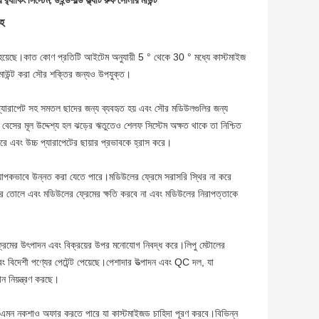
 র‌্যাকিং সিস্টেম
,
উইন্ডশীল্ড ফ্ল্যাট রুফ সোলার মাউন্ট
সহ
রা হয়েছে।কাত কোণ প্রতিটি আইটেম অনুযায়ী 5 ° থেকে 30 ° মধ্যে কাস্টমাইজ
 মাউন্ট করা সৌর শক্তির জন্যও উপযুক্ত।
্চ প্যারাপেট সহ সমতল ছাদের জন্য ব্যবহৃত হয় এবং সৌর মডিউলগুলির জন্য
 বেসের মূল উদ্দেশ্য হল ঝড়ের ঋতুতেও শেলফ সিস্টেম অক্ষত থাকে তা নিশ্চিত
এবং উচ্চ প্যারাপেটের ছায়ার প্রভাবকে হ্রাস করে।
 ব্যাপকভাবে উন্নত করা যেতে পারে।মডিউলের ফ্রেমে সরাসরি স্থির না করে
করে তোলে এবং মডিউলের ফ্রেমের ক্ষতি করবে না এবং মডিউলের নিরাপত্তাকে
ি ফ্রেমের উৎপাদন এবং বিক্রয়ের উপর মনোযোগ নিবদ্ধ করে।লিপু মেটালের
ং বিদেশী পণ্যের পেটেন্ট পেয়েছে।পেশাদার উত্পাদন এবং QC দল, যা
 নিয়ন্ত্রণ করছে।
, তবে এমন নকশাও অফার করতে পারে যা কাস্টমাইজড চাহিদা পূরণ করবে।বিভিন্ন