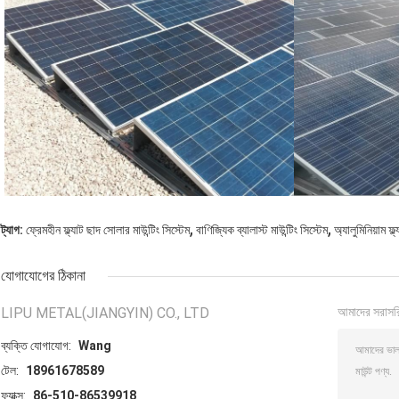
,
,
ট্যাগ:
ফ্রেমহীন ফ্ল্যাট ছাদ সোলার মাউন্টিং সিস্টেম
বাণিজ্যিক ব্যালাস্ট মাউন্টিং সিস্টেম
অ্যালুমিনিয়াম ফ্
যোগাযোগের ঠিকানা
LIPU METAL(JIANGYIN) CO., LTD
আমাদের সরাসর
ব্যক্তি যোগাযোগ:
Wang
টেল:
18961678589
ফ্যাক্স:
86-510-86539918