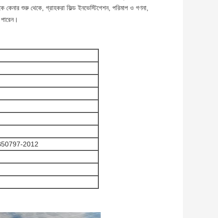
থেকে কেনার শুরু থেকে, গ্রাহকরা ফিল্ড ইনভেস্টিগেশন, পরিমাপ ও গণনা,
ে পারেন।
B50797-2012