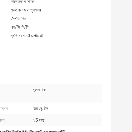
আলোচনা সাপেক্ষে
শক্ত কাগজ বা তৃণশয্যা
7~15 দিন
এল/সি, টি/টি
প্রতি মাসে 50 মেগাওয়াট
ব্যবসায়িক
 স্থল:
জিয়াংসু, চীন
ীবন:
২ 5 বছর