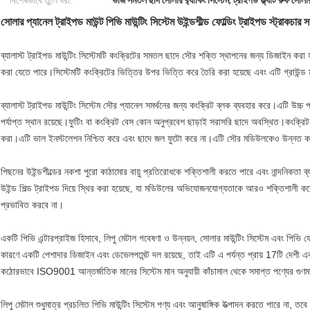
বিশেষভাবে তুলে ধরা:
ভাঁজ সমতল ছাদ সোলার র‌্যাকিং সিস্টেম
,
ট্রাইপড ফ্ল্যাট রুফ সোলার
সোলার প্যানেল ট্রাইপড মাউন্ট পিভি মাউন্টিং সিস্টেম উইন্ডশীল্ড ফোল্ডিং ট্রাইপড স্ট্রাকচার 
ব্যালাস্ট ট্রাইপড মাউন্টিং সিস্টেমটি কংক্রিটের সমতল ছাদে সৌর শক্তি স্থাপনের জন্য ডিজাইন ক
করা যেতে পারে।সিস্টেমটি কংক্রিটের ভিত্তির উপর ভিত্তি করে তৈরি করা হয়েছে এবং এটি গ্রাউন্ড
ব্যালাস্ট ট্রাইপড মাউন্টিং সিস্টেম সৌর প্যানেল সমর্থনের জন্য কংক্রিট ব্লক ব্যবহার করে।এটি উচ
পর্যাপ্ত স্থান রয়েছে।ফুটিং বা কংক্রিট বেস কোন অনুপ্রবেশ ছাড়াই সরাসরি ছাদে অবস্থিত।কংক্রিট
করা।এটি ভাল ইনস্টলেশন নিশ্চিত করে এবং ছাদে জল ফুটো করে না।এটি সৌর মডিউলকেও উন্নত করে 
পিছনের উইন্ডশীল্ডের নকশা পুরো কাঠামোর বায়ু প্রতিরোধকে শক্তিশালী করতে পারে এবং নান্দনিকতা
উইন্ড শিল্ড ট্রাইপড দিয়ে স্থির করা হয়েছে, যা মডিউলের অভিযোজনযোগ্যতাকে আরও শক্তিশালী 
প্রভাবিত করবে না।
একটি পিভি এন্টারপ্রাইজ হিসাবে, লিপু মেটাল গবেষণা ও উন্নয়ন, সোলার মাউন্টিং সিস্টেম এবং পিভ
কারণে একটি পেশাদার ডিজাইন এবং ডেভেলপমেন্ট দল রয়েছে, তাই এটি এ পর্যন্ত প্রায় 17টি দেশী এব
কঠোরভাবে ISO9001 আন্তর্জাতিক মানের সিস্টেম মান অনুযায়ী কাঁচামাল থেকে সমাপ্ত পণ্যের গুণমান
লিপু মেটাল শুধুমাত্র প্রচলিত পিভি মাউন্টিং সিস্টেম পণ্য এবং আনুষাঙ্গিক উত্পাদন করতে পারে না