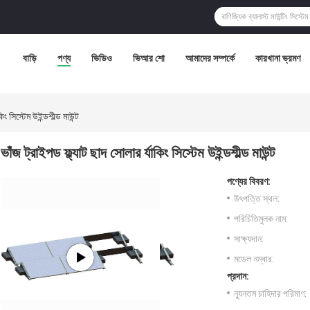
বাড়ি
পণ্য
ভিডিও
ভিআর শো
আমাদের সম্পর্কে
কারখানা ভ্রমণ
িং সিস্টেম উইন্ডশীল্ড মাউন্ট
ভাঁজ ট্রাইপড ফ্ল্যাট ছাদ সোলার র্যাকিং সিস্টেম উইন্ডশীল্ড মাউন্ট
পণ্যের বিবরণ:
উৎপত্তি স্থল:
পরিচিতিমুলক নাম:
সাক্ষ্যদান:
মডেল নম্বার:
প্রদান:
ন্যূনতম চাহিদার পরিমাণ: