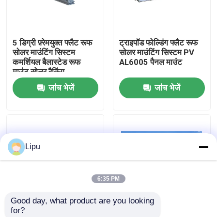
वीआर शो
5 डिग्री फ़्रेमयुक्त फ्लैट रूफ
ट्राइपॉड फोल्डिंग फ्लैट रूफ
सोलर माउंटिंग सिस्टम
सोलर माउंटिंग सिस्टम PV
हमारे बारे में
कमर्शियल बैलास्टेड रूफ
AL6005 पैनल माउंट
माउंट सोलर रैकिंग
जांच भेजें
जांच भेजें
कारखाना भ्रमण
गुणवत्ता नियंत्रण
Lipu
संपर्क करें
6:35 PM
मामलों
Good day, what product are you looking 
for?
सोलर पीवी माउंटिंग सिस्टम
तह तिपाई फ्लैट छत सौर
एचडीजी स्टील बैलास्टेड