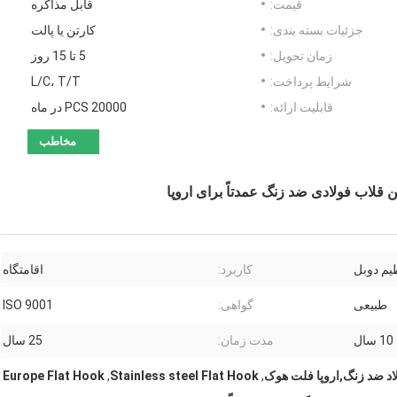
قیمت:
قابل مذاکره
جزئیات بسته بندی:
کارتن یا پالت
زمان تحویل:
5 تا 15 روز
شرایط پرداخت:
L/C، T/T
قابلیت ارائه:
20000 PCS در ماه
مخاطب
ن قلاب فولادی ضد زنگ عمدتاً برای اروپا
یم دوبل
کاربرد:
اقامتگاه
طبیعی
گواهی:
ISO 9001
10 سال
مدت زمان:
25 سال
اد ضد زنگ,اروپا فلت هوک
,
Stainless steel Flat Hook
,
Europe Flat Hook