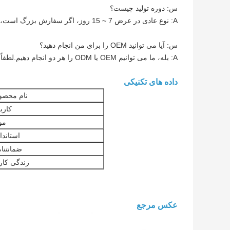
س: دوره تولید چیست؟
A: نوع عادی در عرض 7 ~ 15 روز، اگر سفارش بزرگ است، لطفا آن را به طور جداگانه تایید کنید.
س: آیا می توانید OEM را برای من انجام دهید؟
A: بله، ما می توانیم OEM یا ODM را هر دو انجام دهیم.لطفاً خواسته های خود را به ما بگویید سپس می توانیم با جزئیات بحث کنیم.
داده های تکنیکی
نام محصو
کارب
مو
استاندا
ضمانتنا
زندگی کار
عکس مرجع