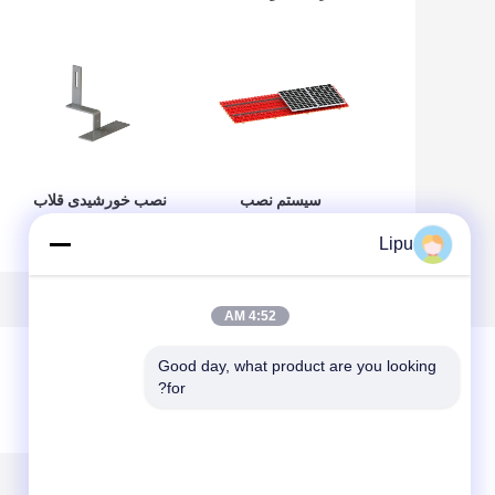
سیستم نصب
نصب خورشیدی قلاب
خورشیدی سقف
کاشی فتوولتائیک
Lipu
کاشی خانگی 88m/S
جانبی , پایه کاشی
1.5KN/M2
خورشیدی AL6005
4:52 AM
Good day, what product are you looking 
for?
پیغام بگذارید