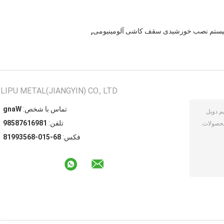
,
ستم نصب خورشیدی سقف کاشی آلومینیومی
LIPU METAL(JIANGYIN) CO., LTD
تماس با شخص:
Wang
تلفن:
18961678589
فکس:
86-510-86539918