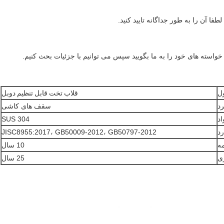
ل
قلاب تخت قابل تنظیم دوبل
رد
سقف های کاشی
اد
SUS 304
رد
JISC8955:2017، GB50009-2012، GB50797-2012
مه
10 سال
ی
25 سال