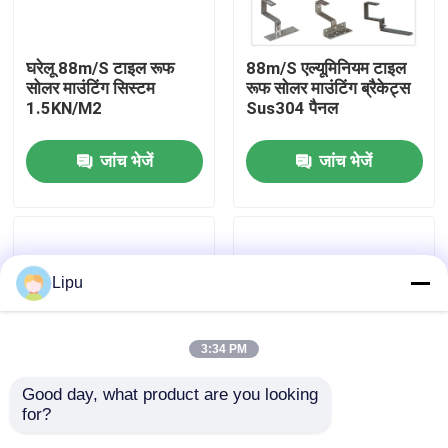
वीआर शो
घरेलू 88m/S टाइल रूफ
88m/S एल्यूमिनियम टाइल
सोलर माउंटिंग सिस्टम
रूफ सोलर माउंटिंग ब्रैकेट्स
1.5KN/M2
Sus304 पैनल
हमारे बारे में
जांच भेजें
जांच भेजें
कारखाना भ्रमण
गुणवत्ता नियंत्रण
Lipu
संपर्क करें
3:34 PM
मामलों
Good day, what product are you looking 
for?
60m / S होम टाइल रूफ
टाइल रूफ घरेलू पैनल
सोलर पीवी माउंटिंग सिस्टम
सोलर माउंटिंग सिस्टम
माउंटिंग किट के लिए