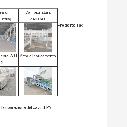
ea di
Campionatura
ucting
dell'area
Prodotto Tag:
mento W.H.
Area di caricamento
2
ella riparazione del cavo di PV