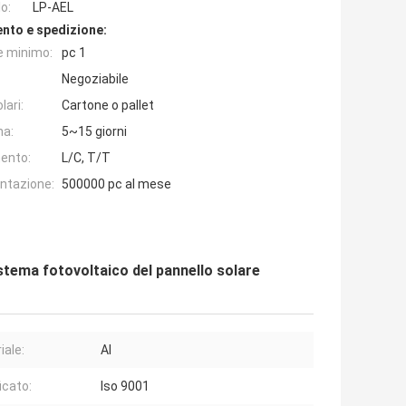
o:
LP-AEL
nto e spedizione:
e minimo:
pc 1
Negoziabile
lari:
Cartone o pallet
na:
5~15 giorni
ento:
L/C, T/T
entazione:
500000 pc al mese
stema fotovoltaico del pannello solare
iale:
Al
icato:
Iso 9001