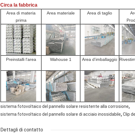
Circa la fabbrica
Area di materia
Area materiale
Area di taglio
Ar
prima
Prod
Preinstalli l'area
Wahouse 1
Area d'imballaggio
Rivesti
,
sistema fotovoltaico del pannello solare resistente alla corrosione
,
sistema fotovoltaico del pannello solare di acciaio inossidabile
Clip d
Dettagli di contatto