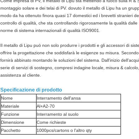
Come impresa di PV, il metallo di Lipu sta mettendo a fuoco sulla R & S
montaggio solare e dei telai di PV. dovuto il metallo di Lipu ha un grup
modo da ha ottenuto finora quasi 17 domestici ed i brevetti stranieri d
controllo di qualità, che sta controllando rigorosamente la qualità dalle 
norme di sistema internazionali di qualità ISO9001.
Il metallo di Lipu può non solo produrre i prodotti e gli accessori di 
offrire la progettazione che soddisfarà le esigenze su misura. Secondo la 
fornirà abbinato montando le soluzioni del sistema. Dall'inizio dell'acqu
serie di servizi di sostegno, compresi indagine locale, misura & calcolo,
assistenza al cliente.
Specificazione di prodotto
Nome
Interramento dell'ansa
Materiale
Al+A2-70
Funzione
Interramento al suolo
Dimensione
Come richieste
Pacchetto
1000pcs/cartons o l'altro qty