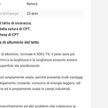
e:
Natura
 di impiego:
25 anni
l tetto di sicurezza
,
della natura di CPT
,
atway di CPT
di alluminio del tetto
 di alluminio, normale è 6061-T6, il peso sarà più
 13mm e la larghezza e la lunghezza possono essere
superficie sta anodizzando.
 più ampiamente usata, perché presenta molti vantaggi
l collegamento costante, consumo di energia leggero, ad
iche ed è ampiamente usata in campi industriali,
invecchiamento ed altri problemi che colpiscono la