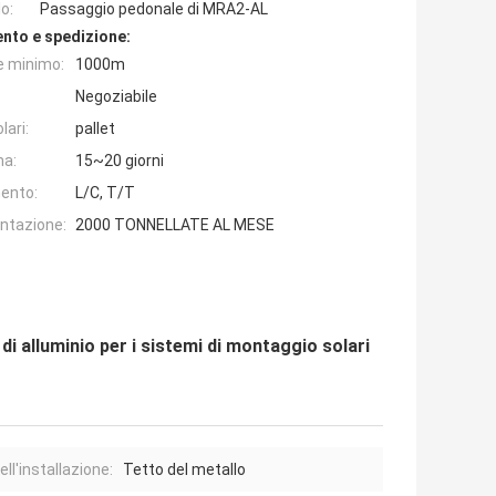
o:
Passaggio pedonale di MRA2-AL
nto e spedizione:
e minimo:
1000m
Negoziabile
lari:
pallet
na:
15~20 giorni
ento:
L/C, T/T
entazione:
2000 TONNELLATE AL MESE
i alluminio per i sistemi di montaggio solari
ell'installazione:
Tetto del metallo