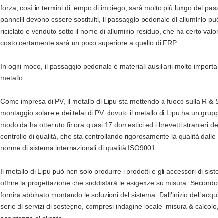
forza, così in termini di tempo di impiego, sarà molto più lungo del p
pannelli devono essere sostituiti, il passaggio pedonale di alluminio 
riciclato e venduto sotto il nome di alluminio residuo, che ha certo valo
costo certamente sarà un poco superiore a quello di FRP.
In ogni modo, il passaggio pedonale è materiali ausiliarii molto important
metallo.
Come impresa di PV, il metallo di Lipu sta mettendo a fuoco sulla R & S
montaggio solare e dei telai di PV. dovuto il metallo di Lipu ha un grup
modo da ha ottenuto finora quasi 17 domestici ed i brevetti stranieri d
controllo di qualità, che sta controllando rigorosamente la qualità dalle 
norme di sistema internazionali di qualità ISO9001.
Il metallo di Lipu può non solo produrre i prodotti e gli accessori di 
offrire la progettazione che soddisfarà le esigenze su misura. Secondo la 
fornirà abbinato montando le soluzioni del sistema. Dall'inizio dell'acqu
serie di servizi di sostegno, compresi indagine locale, misura & calcolo,