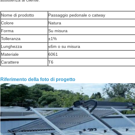
assistenza al cliente.
Nome di prodotto
Passaggio pedonale o catway
Colore
Natura
Forma
Su misura
Tolleranza
±1%
Lunghezza
≤6m o su misura
Materiale
6061
Carattere
T6
Riferimento della foto di progetto