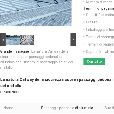
Numero di modell
Termini di pagame
Quantità di ordin
Prezzo:
Imballaggi partico
Tempi di conseg
Termini di pagam
Grande immagine :
La natura Catway della
Capacità di alim
sicurezza copre i passaggi pedonali di
Contatto
alluminio per i sistemi di montaggio solari del
metallo
La natura Catway della sicurezza copre i passaggi pedonali d
del metallo
descrizione
Nome:
Passaggio pedonale di alluminio
Sito d