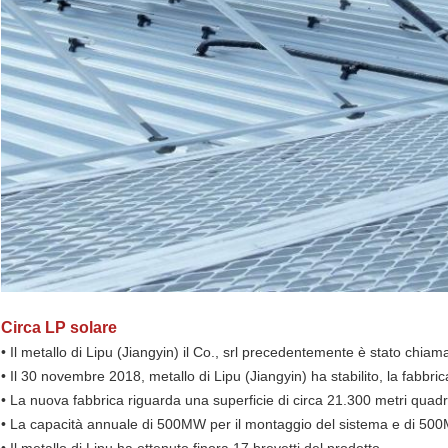
Circa LP solare
• Il metallo di Lipu (Jiangyin) il Co., srl precedentemente è stato chiam
• Il 30 novembre 2018, metallo di Lipu (Jiangyin) ha stabilito, la fabbr
• La nuova fabbrica riguarda una superficie di circa 21.300 metri quadr
• La capacità annuale di 500MW per il montaggio del sistema e di 500MW
• Il metallo di Lipu ha ottenuto finora 17 brevetti del prodotto.