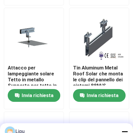
Manifestazione di VR
Circa noi
Giro della fabbrica
Attacco per
Tin Aluminum Metal
Controllo di qualità
lampeggiante solare
Roof Solar che monta
Tetto in metallo
le clip del pannello dei
Supporto per tetto in
sistemi 88M/S
latta solare
Contattici
Invia richiesta
Invia richiesta
fotovoltaico
Casi
pv solare che monta i sistemi
Lipu