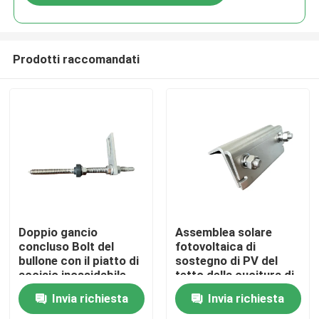
Prodotti raccomandati
Casa
Doppio gancio
Assemblea solare
concluso Bolt del
fotovoltaica di
bullone con il piatto di
sostegno di PV del
Prodotti
acciaio inossidabile
tetto della cucitura di
per il tetto del metallo
condizione del
Invia richiesta
Invia richiesta
con il purlin di legno
morsetto della
Video
cucitura del tetto A2