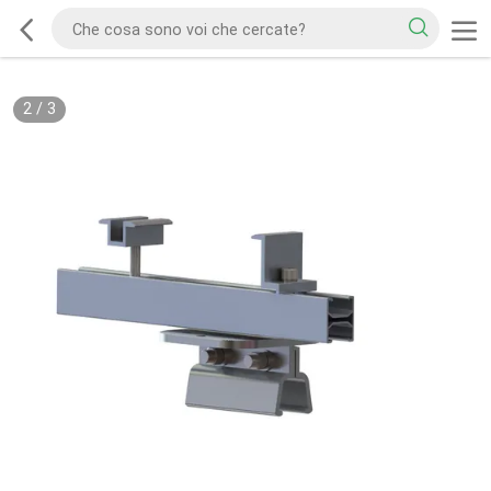
2
/
3