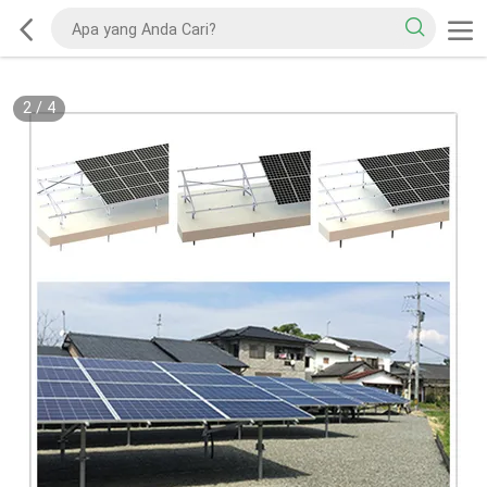
2
/
4