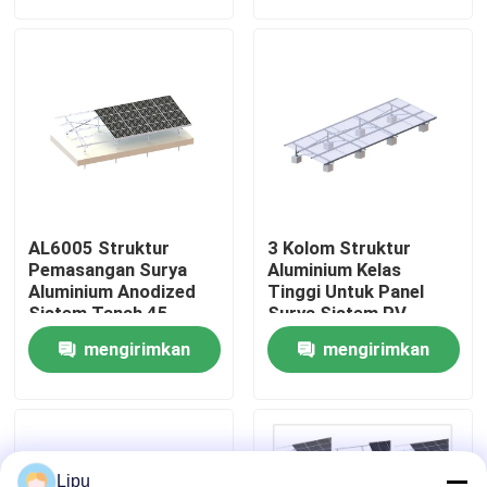
permintaan
permintaan
Pertunjukan VR
Tentang kami
Tur Pabrik
AL6005 Struktur
3 Kolom Struktur
Kontrol kualitas
Pemasangan Surya
Aluminium Kelas
Aluminium Anodized
Tinggi Untuk Panel
Sistem Tanah 45
Surya Sistem PV
Derajat
Tanpa Bingkai yang
Hubungi kami
mengirimkan
mengirimkan
Dipasang di Tanah
permintaan
permintaan
Kasus
Sistem Pemasangan PV Surya
Lipu