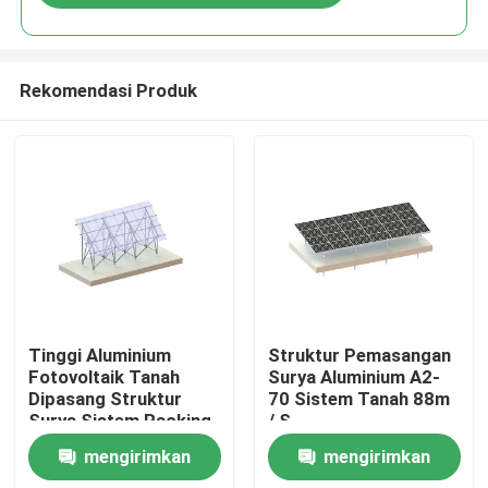
Rekomendasi Produk
Rumah
Tinggi Aluminium
Struktur Pemasangan
Fotovoltaik Tanah
Surya Aluminium A2-
Dipasang Struktur
70 Sistem Tanah 88m
Produk
Surya Sistem Racking
/ S
Lahan Datar
mengirimkan
mengirimkan
Video