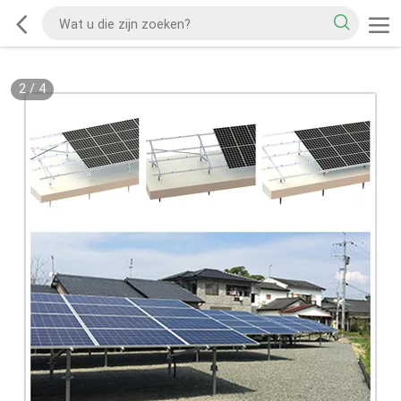
2
/
4