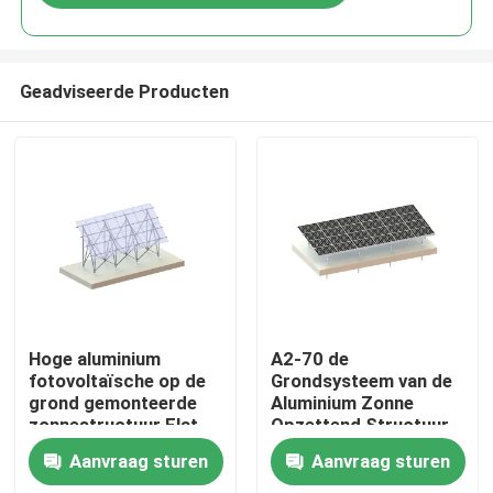
Geadviseerde Producten
Huis
Hoge aluminium
A2-70 de
fotovoltaïsche op de
Grondsysteem van de
grond gemonteerde
Aluminium Zonne
Producten
zonnestructuur Flat
Opzettend Structuur
Land Racking System
88m/S
Aanvraag sturen
Aanvraag sturen
Video's