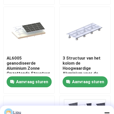
VR toon
Ongeveer ons
Fabrieksreis
AL6005
3 Structuur van het
Kwaliteitscontrole
geanodiseerde
kolom de
Aluminium Zonne
Hoogwaardige
Opzettende Structuur
Aluminium voor de
het Systeem van de 45
Opgezette PV
Contacteer ons
Aanvraag sturen
Aanvraag sturen
Graadgrond
Systemen van
Zonnepanelenframeless
Grond
Gevallen
zonnepv die systemen opzetten
Lipu