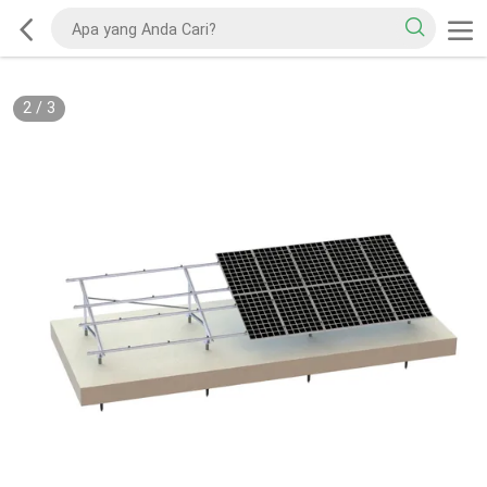
2
/
3