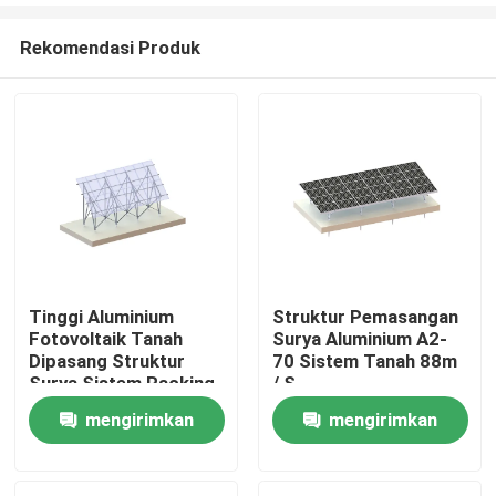
Rekomendasi Produk
Tinggi Aluminium
Struktur Pemasangan
Fotovoltaik Tanah
Surya Aluminium A2-
Rumah
Dipasang Struktur
70 Sistem Tanah 88m
Surya Sistem Racking
/ S
Lahan Datar
mengirimkan
mengirimkan
Produk
permintaan
permintaan
Video