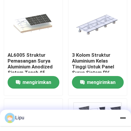
Pertunjukan VR
Tentang kami
Tur Pabrik
AL6005 Struktur
3 Kolom Struktur
Pemasangan Surya
Aluminium Kelas
Aluminium Anodized
Tinggi Untuk Panel
Kontrol kualitas
Sistem Tanah 45
Surya Sistem PV
Derajat
Tanpa Bingkai yang
mengirimkan
mengirimkan
Dipasang di Tanah
Hubungi kami
permintaan
permintaan
Kasus
Lipu
Sistem Pemasangan PV Surya