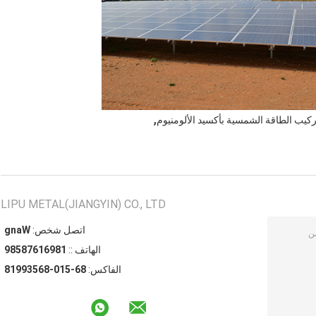
,
كيب الطاقة الشمسية بأكسيد الألومنيوم
LIPU METAL(JIANGYIN) CO., LTD
اتصل شخص:
Wang
الهاتف ::
18961678589
الفاكس:
86-510-86539918