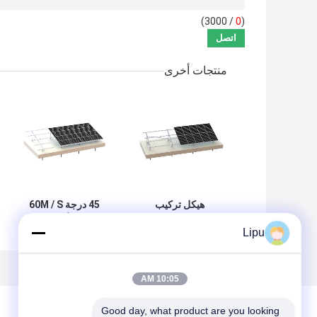
/ 3000)
0
(
منتجات أخرى
هيكل تركيب
45 درجة 60M / S
الألومونيوم الشمسي
هيكل ألومنيوم
Lipu
الأرضي الخرساني
للطاقة الشمسية
88m / S أنظمة
بدون إطار
الكهروضوئية
10:05 AM
Good day, what product are you looking 