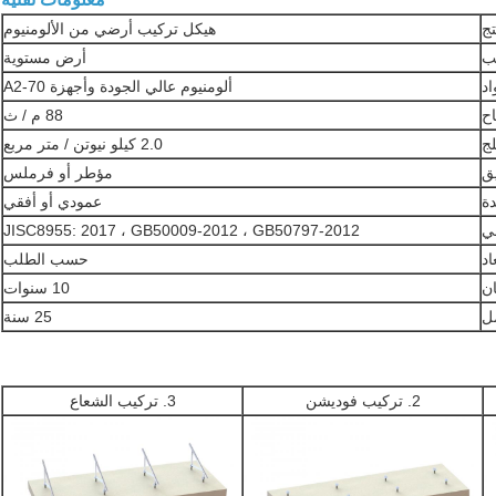
تج
هيكل تركيب أرضي من الألومنيوم
ب
أرض مستوية
اد
ألومنيوم عالي الجودة وأجهزة A2-70
اح
88 م / ث
لج
2.0 كيلو نيوتن / متر مربع
يق
مؤطر أو فرملس
دة
عمودي أو أفقي
ي
JISC8955: 2017 ، GB50009-2012 ، GB50797-2012
اد
حسب الطلب
ن
10 سنوات
مل
25 سنة
2. تركيب فوديشن
3. تركيب الشعاع