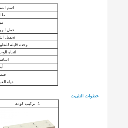
اسم المن
طل
مو
حمل الري
تحميل الث
وحدة قابلة للتطب
اتجاه الوح
اساس
أبع
ضما
حياة الع
خطوات التثبيت
1. تركيب كومة