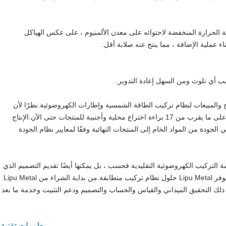
ة الحرارة المنخفضة لاحتوائه على معدن الألمنيوم ، على عكس الهياكل
اء عملية الإضافة ، مما ينتج عنه صلابة أقل.
بب أي تلوث ومن السهل إعادة التدوير.
بحث والتطوير والإنتاج والمبيعات لنظام تركيب الطاقة الشمسية وإطارات الكهروضوئية.نظرًا لأن
Lipu Metal لديها فريق تصميم وتطوير محترف ، فقد حصلت على ما يقرب من 17 براءة اختراع محلية وأجنبية للمنتجات حتى الآن.الإنتاج
جودة من المواد الخام إلى المنتجات النهائية وفقًا لمعايير نظام الجودة
 وإكسسوارات أنظمة التركيب الكهروضوئية التقليدية فحسب ، بل يمكنها أيضًا تقديم التصميم الذي
يلبي الاحتياجات المخصصة.وفقًا لحالة المشاريع المختلفة ، ستوفر Lipu Metal حلول نظام تركيب متطابقة.من بداية الشراء من Lipu Metal
ذلك التحقيق الميداني والقياس والحساب والتصميم ودعم التثبيت وخدمة ما بعد
معلومات تقنية