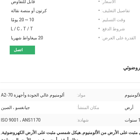
الأسعار:
قابل للتفاوض
تفاصيل التغليف:
كرتون أو منصة نقالة
وقت التسليم:
10 ~ 20 يومًا
شروط الدفع:
L / C ، T / T
القدرة على العرض:
20 ميغاواط شهريا
اتصل
روضوئي
لومنيوم
مواد:
ألومنيوم عالي الجودة وأجهزة A2-70
أرض
مكان المنشأ:
جيانغسو ، الصين
وات
شهادة:
ISO 9001 ، ANS1170
ثبت على الأرض من الألومنيوم
,
هيكل شمسي مثبت على الأرض الكهروضوئية
,