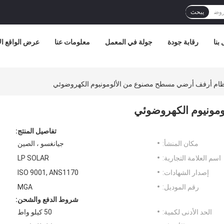
يبحث
بنا
رقابة جودة
جولة في المعمل
معلومات عنا
عرض الواقع ا
ام أرفف أرضي مسطح مصنوع من الألومونيوم الكهروضوئي
مونيوم الكهروضوئي
تفاصيل المنتج:
مكان المنشأ:
جيانغسو ، الصين
اسم العلامة التجارية:
LP SOLAR
إصدار الشهادات:
ISO 9001, ANS1170
رقم الموديل:
MGA
شروط الدفع والشحن:
الحد الأدنى لكمية:
50 كيلو واط