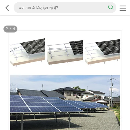
2
/
4