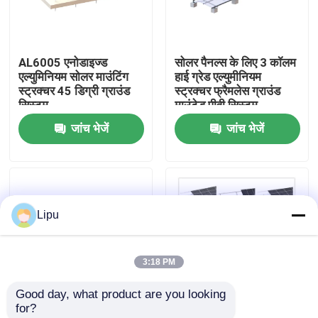
वीआर शो
AL6005 एनोडाइज्ड
सोलर पैनल्स के लिए 3 कॉलम
एल्युमिनियम सोलर माउंटिंग
हाई ग्रेड एल्युमीनियम
हमारे बारे में
स्ट्रक्चर 45 डिग्री ग्राउंड
स्ट्रक्चर फ्रैमलेस ग्राउंड
सिस्टम
माउंटेड पीवी सिस्टम
जांच भेजें
जांच भेजें
कारखाना भ्रमण
गुणवत्ता नियंत्रण
Lipu
संपर्क करें
3:18 PM
मामलों
Good day, what product are you looking 
for?
सोलर पीवी माउंटिंग सिस्टम
2x10 88m / S एल्युमिनियम
एल्युमिनियम फोटोवोल्टिक